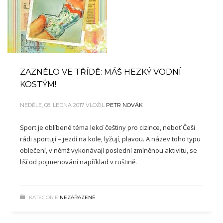
ZAZNĚLO VE TŘÍDĚ: MÁŠ HEZKÝ VODNÍ
KOSTÝM!
NEDĚLE, 08. LEDNA 2017
VLOŽIL
PETR NOVÁK
Sport je oblíbené téma lekcí češtiny pro cizince, neboť Češi
rádi sportují – jezdí na kole, lyžují, plavou. A název toho typu
oblečení, v němž vykonávají poslední zmíněnou aktivitu, se
liší od pojmenování například v ruštině.
KATEGORIE
NEZAŘAZENÉ