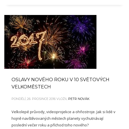
OSLAVY NOVÉHO ROKU V 10 SVĚTOVÝCH
VELKOMĚSTECH
PONDĚLÍ, 26. PROSINCE 2016
VLOŽIL
PETR NOVÁK
Velkolepé průvody, videoprojekce a ohňostroje. Jak si lidé v
hojně navštěvovaných městech planety vychutnávají
poslední večer roku a příchod toho nového?