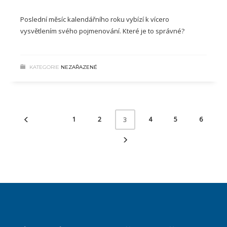
Poslední měsíc kalendářního roku vybízí k vícero
vysvětlením svého pojmenování. Které je to správné?
KATEGORIE
NEZAŘAZENÉ
1
2
4
5
6
3