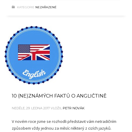
KATEGORIE
NEZAŘAZENÉ
10 (NE)ZNÁMÝCH FAKTŮ O ANGLIČTINĚ
NEDĚLE, 29. LEDNA 2017
VLOŽIL
PETR NOVÁK
V novém roce jsme se rozhodli představit vám netradičním
způsobem vždy jednou za měsíc některý z cizích jazyků.