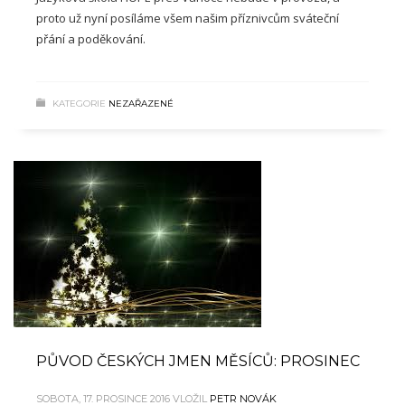
proto už nyní posíláme všem našim příznivcům sváteční
přání a poděkování.
KATEGORIE
NEZAŘAZENÉ
PŮVOD ČESKÝCH JMEN MĚSÍCŮ: PROSINEC
SOBOTA, 17. PROSINCE 2016
VLOŽIL
PETR NOVÁK