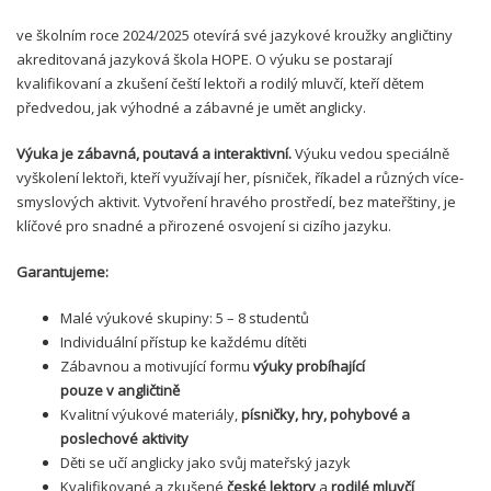
ve školním roce 2024/202
5
otevírá své jazykové kroužky angličtiny
akreditovaná jazyková škola HOPE. O výuku se postarají
kvalifikovaní a zkušení čeští lektoři a rodilý mluvčí, kteří dětem
předvedou, jak výhodné a zábavné je umět anglicky.
Výuka je zábavná, poutavá a interaktivní.
Výuku vedou speciálně
vyškolení
lektoři
, kteří využívají her, písniček, říkadel a různých více-
smyslových aktivit. Vytvoření hravého prostředí, bez mateřštiny, je
klíčové pro snadné a přirozené osvojení si cizího jazyku.
Garantujeme:
Malé výukové skupiny: 5 – 8 studentů
Individuální přístup ke každému dítěti
Zábavnou a motivující formu
výuky probíhající
pouze v
angličtině
Kvalitní výukové materiály,
písničky, hry, pohybové a
poslechové aktivity
Děti se učí anglicky jako svůj mateřský jazyk
Kvalifikované a zkušené
české lektory
a
rodilé mluvčí