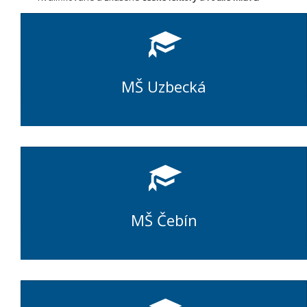
MŠ Uzbecká
MŠ Čebín