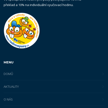
překlad a 10% na individuální vyučovací hodinu.
MENU
DOMŮ
AKTUALITY
O NÁS