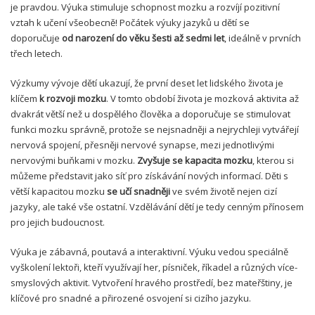
je pravdou. Výuka stimuluje schopnost mozku a rozvíjí pozitivní
vztah k učení všeobecně! Počátek výuky jazyků u dětí se
doporučuje
od narození do věku šesti až sedmi let
, ideálně v prvních
třech letech.
Výzkumy vývoje dětí ukazují, že první deset let lidského života je
klíčem
k rozvoji mozku
. V tomto období života je mozková aktivita až
dvakrát větší než u dospělého člověka a doporučuje se stimulovat
funkci mozku správně, protože se nejsnadněji a nejrychleji vytvářejí
nervová spojení, přesněji nervové synapse, mezi jednotlivými
nervovými buňkami v mozku.
Zvyšuje se kapacita mozku
, kterou si
můžeme představit jako síť pro získávání nových informací. Děti s
větší kapacitou mozku
se učí snadněji
ve svém životě nejen cizí
jazyky, ale také vše ostatní. Vzdělávání dětí je tedy cenným přínosem
pro jejich budoucnost.
Výuka je zábavná, poutavá a interaktivní. Výuku vedou speciálně
vyškolení lektoři, kteří využívají her, písniček, říkadel a různých více-
smyslových aktivit. Vytvoření hravého prostředí, bez mateřštiny, je
klíčové pro snadné a přirozené osvojení si cizího jazyku.