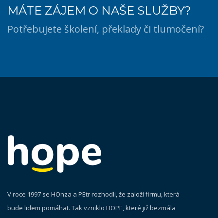
MÁTE ZÁJEM O NAŠE SLUŽBY?
Potřebujete školení, překlady či tlumočení?
V roce 1997 se HOnza a PEtr rozhodli, že založí firmu, která
bude lidem pomáhat. Tak vzniklo HOPE, které již bezmála