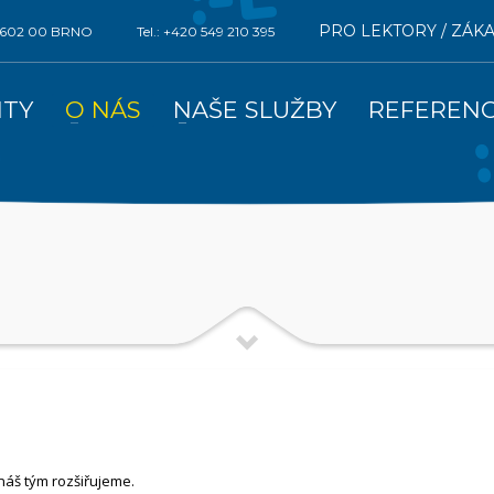
PRO LEKTORY / ZÁK
0, 602 00 BRNO
Tel.: +420 549 210 395
ITY
O NÁS
NAŠE SLUŽBY
REFEREN
náš tým rozšiřujeme.