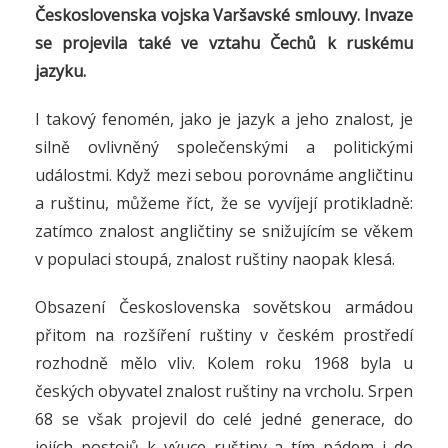
Československa vojska Varšavské smlouvy. Invaze
se projevila také ve vztahu Čechů k ruskému
jazyku.
I takový fenomén, jako je jazyk a jeho znalost, je
silně ovlivněný společenskými a politickými
událostmi. Když mezi sebou porovnáme angličtinu
a ruštinu, můžeme říct, že se vyvíjejí protikladně:
zatímco znalost angličtiny se snižujícím se věkem
v populaci stoupá, znalost ruštiny naopak klesá.
Obsazení Československa sovětskou armádou
přitom na rozšíření ruštiny v českém prostředí
rozhodně mělo vliv. Kolem roku 1968 byla u
českých obyvatel znalost ruštiny na vrcholu. Srpen
68 se však projevil do celé jedné generace, do
jejích postojů k výuce ruštiny a tím pádem i do