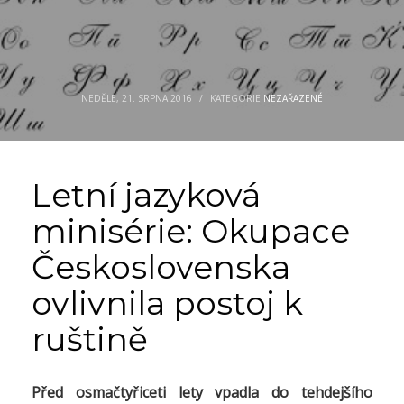
NEDĚLE, 21. SRPNA 2016
/
KATEGORIE
NEZAŘAZENÉ
Letní jazyková
minisérie: Okupace
Československa
ovlivnila postoj k
ruštině
Před osmačtyřiceti lety vpadla do tehdejšího