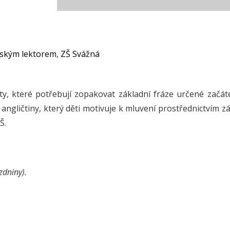
eským lektorem
,
ZŠ Svážná
 ty, které potřebují zopakovat základní fráze určené začát
ngličtiny, který děti motivuje k mluvení prostřednictvím 
Š.
zdniny).