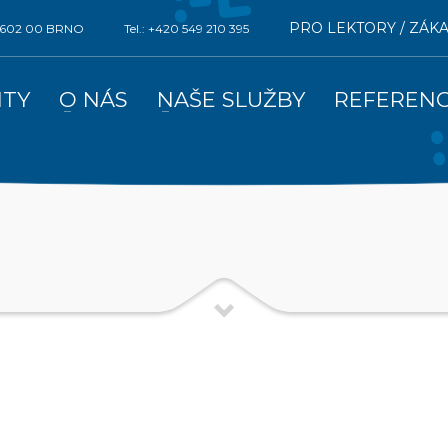
PRO LEKTORY / ZÁK
0, 602 00 BRNO
Tel.: +420 549 210 395
ITY
O NÁS
NAŠE SLUŽBY
REFEREN