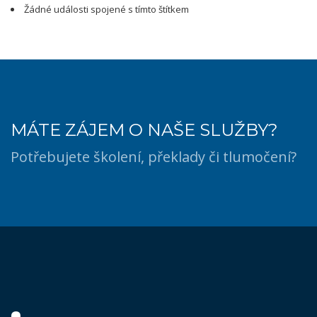
Žádné události spojené s tímto štítkem
MÁTE ZÁJEM O NAŠE SLUŽBY?
Potřebujete školení, překlady či tlumočení?