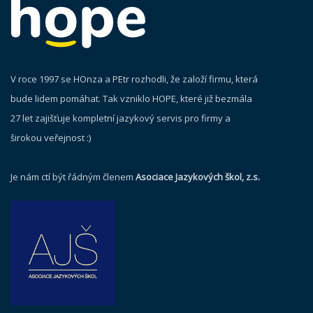
V roce 1997 se HOnza a PEtr rozhodli, že založí firmu, která
bude lidem pomáhat. Tak vzniklo HOPE, které již bezmála
27 let zajišťuje kompletní jazykový servis pro firmy a
širokou veřejnost :)
Je nám ctí být řádným členem
Asociace Jazykových škol, z.s.