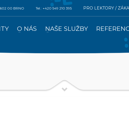
PRO LEKTORY / ZÁK
0, 602 00 BRNO
Tel.: +420 549 210 395
ITY
O NÁS
NAŠE SLUŽBY
REFEREN