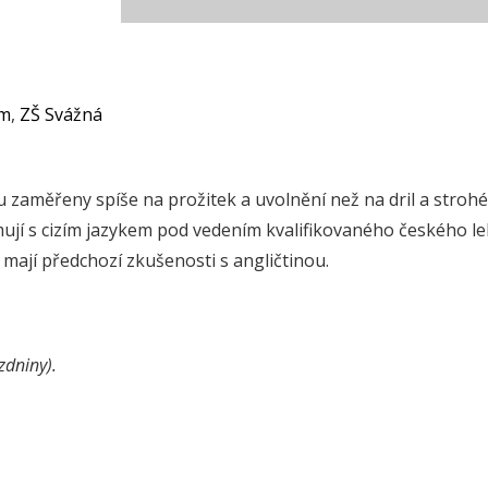
em
,
ZŠ Svážná
sou zaměřeny spíše na prožitek a uvolnění než na dril a strohé
ují s cizím jazykem pod vedením kvalifikovaného českého le
 mají předchozí zkušenosti s angličtinou.
zdniny).