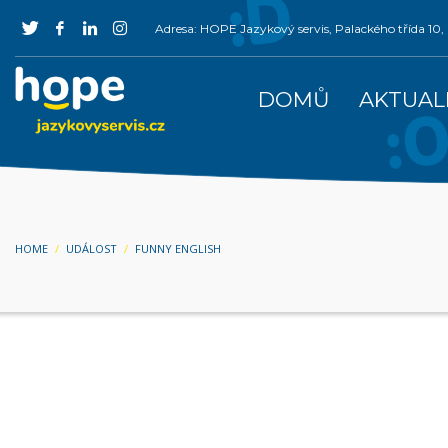
Adresa: HOPE Jazykový servis, Palackého třída 1
DOMŮ
AKTUAL
HOME
UDÁLOST
FUNNY ENGLISH