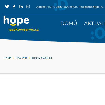
Adresa: HOPE Jazykový servis, Palackého třída 1
DOMŮ
AKTUAL
HOME
UDÁLOST
FUNNY ENGLISH