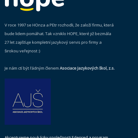
V roce 1997 se HOnza a PEtr rozhodli, že založí firmu, která
bude lidem pomáhat. Tak vzniklo HOPE, které již bezmála
27 let zajišťuje kompletní jazykový servis pro firmy a
širokou veřejnost :)
Je nám ctí být řádným členem
Asociace Jazykových škol, z.s.
Akceptujeme poukázky společnosti Edenred a program