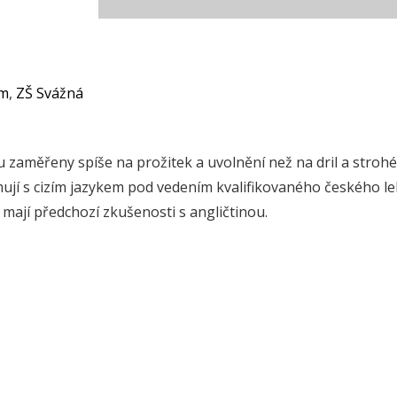
em
,
ZŠ Svážná
sou zaměřeny spíše na prožitek a uvolnění než na dril a strohé
ují s cizím jazykem pod vedením kvalifikovaného českého le
 mají předchozí zkušenosti s angličtinou.