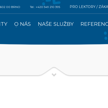
PRO LEKTORY / ZÁK
0, 602 00 BRNO
Tel.: +420 549 210 395
ITY
O NÁS
NAŠE SLUŽBY
REFEREN