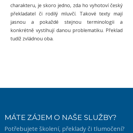
charakteru, je skoro jedno, zda ho vyhotoví český
překladatel či rodilý mluvčí. Takové texty mají
jasnou a pokaždé stejnou terminologii a
konkrétně vystihují danou problematiku. Překlad
tudíž zvládnou oba.
MÁTE ZÁJEM O NAŠE SLUŽBY?
Potřebujete školení, překlady či tlumočení?