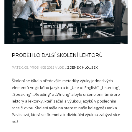
PROBĚHLO DALŠÍ ŠKOLENÍ LEKTORŮ
PÁTEK, 05. PROSINCE 2025
VLOŽIL
ZDENĚK HLOUŠEK
Školení se týkalo především metodiky výuky jednotlivých
elementů Anglického jazyka a to „Use of English“, „Listening“,
„Speaking“, „Reading“ a „Writing“ a bylo určeno primárně pro
lektory a lektorky, kteří začali s výukou jazyků v posledním
roce či dvou. Školení měla na starosti naše kolegyně Hanka
Pavlisová, která se firemní a individuální výukou zabývá více
než