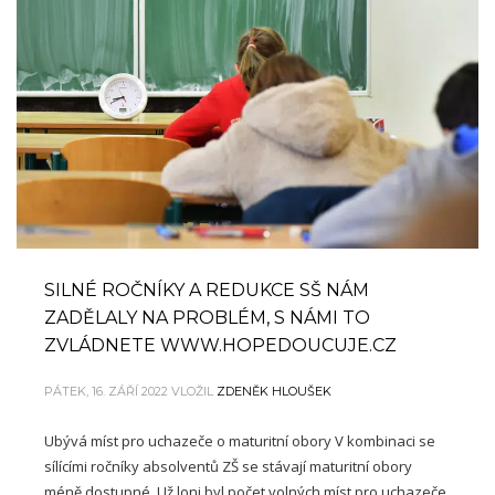
SILNÉ ROČNÍKY A REDUKCE SŠ NÁM
ZADĚLALY NA PROBLÉM, S NÁMI TO
ZVLÁDNETE WWW.HOPEDOUCUJE.CZ
PÁTEK, 16. ZÁŘÍ 2022
VLOŽIL
ZDENĚK HLOUŠEK
Ubývá míst pro uchazeče o maturitní obory V kombinaci se
sílícími ročníky absolventů ZŠ se stávají maturitní obory
méně dostupné. Už loni byl počet volných míst pro uchazeče