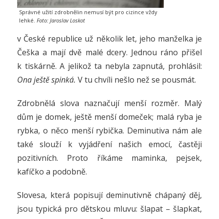
Správné užití zdrobnělin nemusí být pro cizince vždy
lehké.
Foto: Jaroslav Loskot
v České republice už několik let, jeho manželka je
Češka a mají dvě malé dcery. Jednou ráno přišel
k tiskárně. A jelikož ta nebyla zapnutá, prohlásil:
Ona ještě spinká.
V tu chvíli nešlo než se pousmát.
Zdrobnělá slova naznačují menší rozměr. Malý
dům je domek, ještě menší domeček; malá ryba je
rybka, o něco menší rybička. Deminutiva nám ale
také slouží k vyjádření našich emocí, častěji
pozitivních. Proto říkáme maminka, pejsek,
kafíčko a podobně.
Slovesa, která popisují deminutivně chápaný děj,
jsou typická pro dětskou mluvu: šlapat – šlapkat,