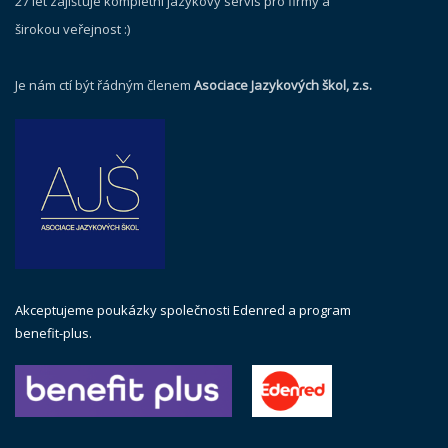
27 let zajišťuje kompletní jazykový servis pro firmy a
širokou veřejnost :)
Je nám ctí být řádným členem
Asociace Jazykových škol, z.s.
Akceptujeme poukázky společnosti Edenred a program
benefit-plus.