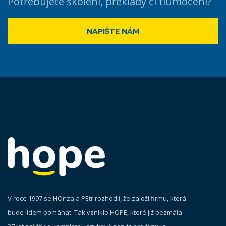
Potřebujete školení, překlady či tlumočení?
NAPIŠTE NÁM
V roce 1997 se HOnza a PEtr rozhodli, že založí firmu, která
bude lidem pomáhat. Tak vzniklo HOPE, které již bezmála