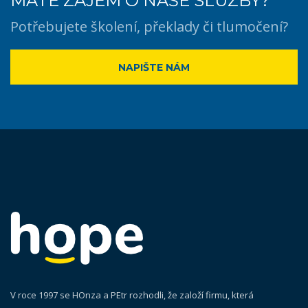
MÁTE ZÁJEM O NAŠE SLUŽBY?
Potřebujete školení, překlady či tlumočení?
NAPIŠTE NÁM
V roce 1997 se HOnza a PEtr rozhodli, že založí firmu, která