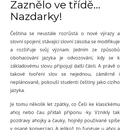
Zaznělo ve třídě…
Nazdarky!
Čeština se neustále rozrůstá o nové výrazy a
slovní spojení; stávající slovní zásoba se modifikuje
a rozšiřuje svůj význam.
Jedním ze způsobů
obohacování jazyka je odvozování, kdy se k
základovému slovu připojují další části. A právě o
takové tvoření slov se nejednou, záměrně i
neplánovaně, pokouší studenti češtiny jako cizího
jazyka.
Je tomu několik let zpátky, co Češi ke klasickému
ahoj nebo čau přidali příponu -ky. Vznikly tak
pozdravy ahojky a čauky, hojněji používané spíše
v psané konverzaci. A jelikož to funguje u ahoj a