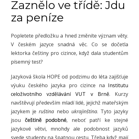
Zaznělo ve třídě: Jdu
za peníze
Popletete předložku a hned změníte význam věty.
V českém jazyce snadná věc. Co se dočetla
lektorka češtiny pro cizince, když dala studentům
písemný test?
Jazyková škola HOPE od podzimu do léta zajišťuje
výuku českého jazyka pro cizince na
Institutu
celoživotního vzdělávání VUT v Brně
. Kurzy
navštěvují především mladí lidé, jejichž mateřským
jazykem je
ruština
nebo
ukrajinština
. Tyto jazyky
jsou
češtině podobné
, neboť patří ke stejné
jazykové větvi, mnohdy ale podobnost jazyků
svede studenty na špatnou cestu. Třeba když mají