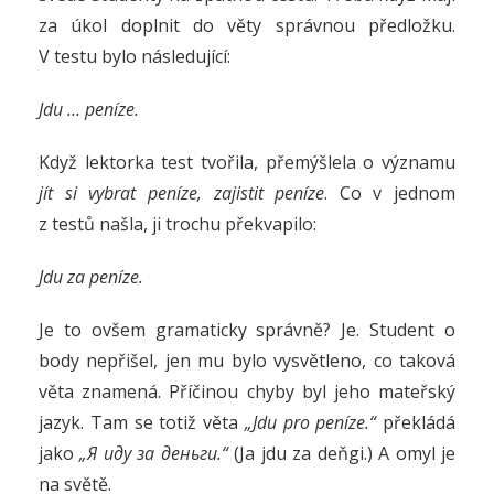
za úkol doplnit do věty správnou předložku.
V testu bylo následující:
Jdu … peníze.
Když lektorka test tvořila, přemýšlela o významu
jít si vybrat peníze, zajistit peníze
. Co v jednom
z testů našla, ji trochu překvapilo:
Jdu za peníze.
Je to ovšem gramaticky správně? Je. Student o
body nepřišel, jen mu bylo vysvětleno, co taková
věta znamená. Příčinou chyby byl jeho mateřský
jazyk. Tam se totiž věta
„Jdu pro peníze.“
překládá
jako
„Я иду за деньги.“
(Ja jdu za deňgi.) A omyl je
na světě.