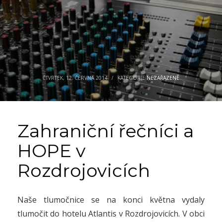
ČTVRTEK, 12. ČERVNA 2014
/
KATEGORIE
NEZAŘAZENÉ
Zahraniční řečníci a
HOPE v
Rozdrojovicích
Naše tlumočnice se na konci května vydaly
tlumočit do hotelu Atlantis v Rozdrojovicích.
V obci