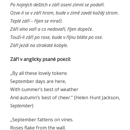
Po hojných deštích v září osení zimní se podaří.
Ozve-li se v září hrom, bude v zimě zavát každý strom.
Teplé září – říjen se mračí.
Září víno vaří a co nedovaří, říjen dopeče.
Touží-li září po rose, bude v říjnu bláta po ose.
Září jezdí na strakaté kobyle.
Září v anglicky psané poezii:
„By all these lovely tokens
September days are here,
With summer’s best of weather
And autumn’s best of cheer.“ (Helen Hunt Jackson,
September
)
„September fattens on vines.
Roses flake from the wall.