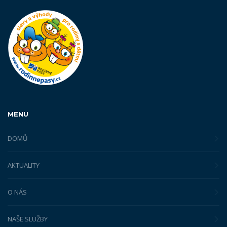
MENU
DOMŮ
AKTUALITY
O NÁS
NAŠE SLUŽBY