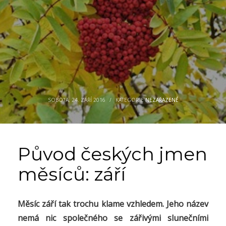
SOBOTA, 24. ZÁŘÍ 2016
/
KATEGORIE
NEZAŘAZENÉ
Původ českých jmen
měsíců: září
Měsíc září tak trochu klame vzhledem. Jeho název
nemá nic společného se zářivými slunečními