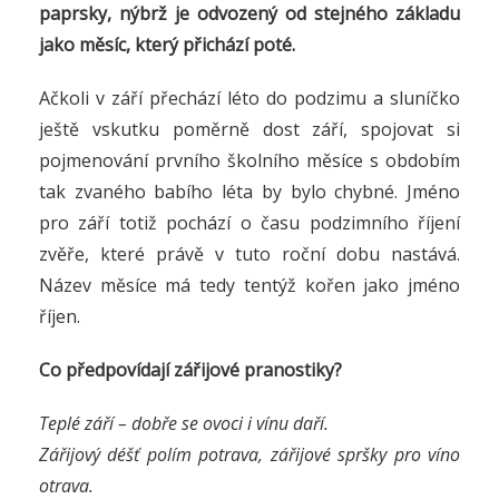
paprsky, nýbrž je odvozený od stejného základu
jako měsíc, který přichází poté.
Ačkoli v září přechází léto do podzimu a sluníčko
ještě vskutku poměrně dost září, spojovat si
pojmenování prvního školního měsíce s obdobím
tak zvaného babího léta by bylo chybné. Jméno
pro září totiž pochází o času podzimního říjení
zvěře, které právě v tuto roční dobu nastává.
Název měsíce má tedy tentýž kořen jako jméno
říjen.
Co předpovídají zářijové pranostiky?
Teplé září – dobře se ovoci i vínu daří.
Zářijový déšť polím potrava, zářijové spršky pro víno
otrava.