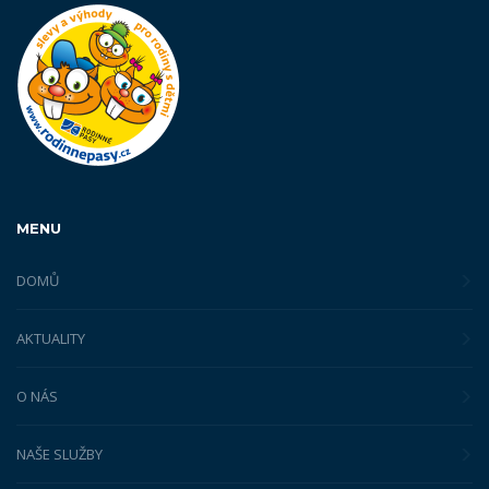
MENU
DOMŮ
AKTUALITY
O NÁS
NAŠE SLUŽBY