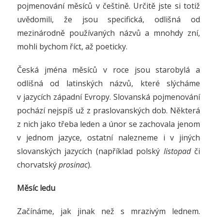
pojmenování měsíců v češtině. Určitě jste si totiž
uvědomili, že jsou specifická, odlišná od
mezinárodně používaných názvů a mnohdy zní,
mohli bychom říct, až poeticky.
Česká jména měsíců v roce jsou starobylá a
odlišná od latinských názvů, které slýcháme
v jazycích západní Evropy. Slovanská pojmenování
pochází nejspíš už z praslovanských dob. Některá
z nich jako třeba leden a únor se zachovala jenom
v jednom jazyce, ostatní nalezneme i v jiných
slovanských jazycích (například polský
listopad
či
chorvatský
prosinac
).
Měsíc ledu
Začínáme, jak jinak než s mrazivým lednem.