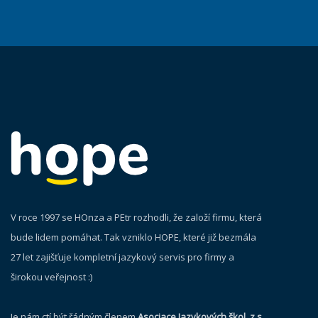
V roce 1997 se HOnza a PEtr rozhodli, že založí firmu, která
bude lidem pomáhat. Tak vzniklo HOPE, které již bezmála
27 let zajišťuje kompletní jazykový servis pro firmy a
širokou veřejnost :)
Je nám ctí být řádným členem
Asociace Jazykových škol, z.s.