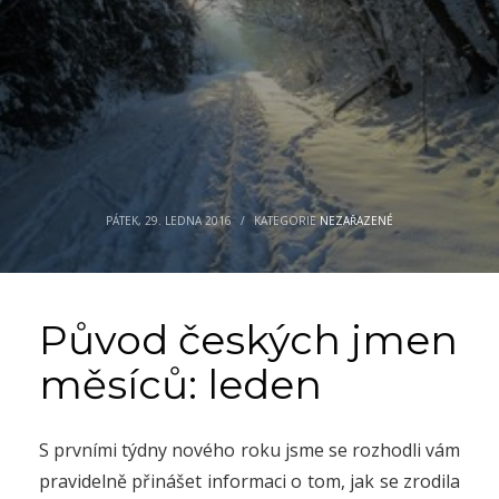
PÁTEK, 29. LEDNA 2016
/
KATEGORIE
NEZAŘAZENÉ
Původ českých jmen
měsíců: leden
S prvními týdny nového roku jsme se rozhodli vám
pravidelně přinášet informaci o tom, jak se zrodila