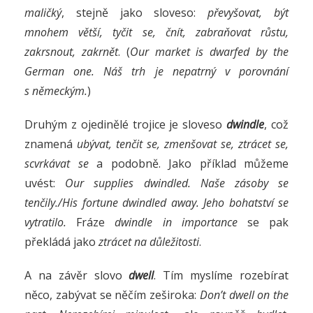
maličký
, stejně jako sloveso:
převyšovat, být
mnohem větší, tyčit se, čnít, zabraňovat růstu,
zakrsnout, zakrnět
. (
Our market is dwarfed by the
German one. Náš trh je nepatrný v porovnání
s německým.
)
Druhým z ojedinělé trojice je sloveso
dwindle
, což
znamená
ubývat, tenčit se, zmenšovat se, ztrácet se,
scvrkávat se
a podobně. Jako příklad můžeme
uvést:
Our supplies dwindled. Naše zásoby se
tenčily./His fortune dwindled away. Jeho bohatství se
vytratilo.
Fráze
dwindle in importance
se pak
překládá jako
ztrácet na důležitosti
.
A na závěr slovo
dwell
. Tím myslíme rozebírat
něco, zabývat se něčím zeširoka:
Don’t dwell on the