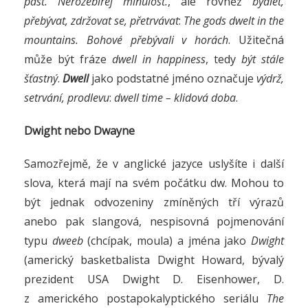
past. Nerozebírej minulost.
, ale rovněž
bydlet,
přebývat, zdržovat se, přetrvávat
:
The gods dwelt in the
mountains. Bohové přebývali v horách
. Užitečná
může být fráze
dwell in happiness
, tedy
být stále
šťastný
.
Dwell
jako podstatné jméno označuje
výdrž,
setrvání, prodlevu
:
dwell time – klidová doba
.
Dwight nebo Dwayne
Samozřejmě, že v anglické jazyce uslyšíte i další
slova, která mají na svém počátku dw. Mohou to
být jednak odvozeniny zmíněných tří výrazů
anebo pak slangová, nespisovná pojmenování
typu
dweeb
(chcípak, moula) a jména jako
Dwight
(americký basketbalista Dwight Howard, bývalý
prezident USA Dwight D. Eisenhower, D.
z amerického postapokalyptického seriálu
The