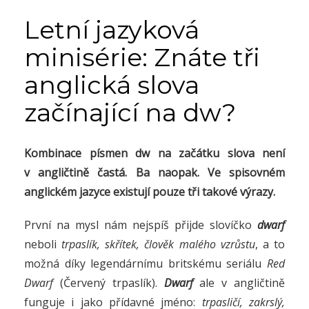
Letní jazyková
minisérie: Znáte tři
anglická slova
začínající na dw?
Kombinace písmen dw na začátku slova není
v angličtině častá. Ba naopak. Ve spisovném
anglickém jazyce existují pouze tři takové výrazy.
První na mysl nám nejspíš přijde slovíčko
dwarf
neboli
trpaslík, skřítek, člověk malého vzrůstu
, a to
možná díky legendárnímu britskému seriálu
Red
Dwarf
(Červený trpaslík).
Dwarf
ale v angličtině
funguje i jako přídavné jméno:
trpasličí, zakrslý,