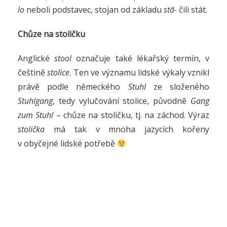
lo
neboli podstavec, stojan od základu
stā-
čili stát.
Chůze na stoličku
Anglické
stool
označuje také lékařský termín, v
češtině
stolice
. Ten ve významu lidské výkaly vznikl
právě podle německého
Stuhl
ze složeného
Stuhlgang
, tedy vylučování stolice, původně
Gang
zum Stuhl
– chůze na stoličku, tj. na záchod. Výraz
stolička
má tak v mnoha jazycích kořeny
v obyčejné lidské potřebě