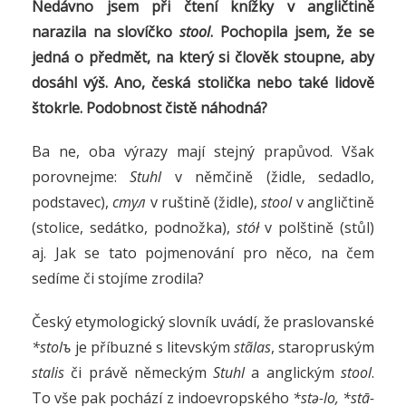
Nedávno jsem při čtení knížky v angličtině
narazila na slovíčko
stool
. Pochopila jsem, že se
jedná o předmět, na který si člověk stoupne, aby
dosáhl výš. Ano, česká stolička nebo také lidově
štokrle. Podobnost čistě náhodná?
Ba ne, oba výrazy mají stejný prapůvod. Však
porovnejme:
Stuhl
v němčině (židle, sedadlo,
podstavec),
стул
v ruštině (židle),
stool
v angličtině
(stolice, sedátko, podnožka),
stół
v polštině (stůl)
aj. Jak se tato pojmenování pro něco, na čem
sedíme či stojíme zrodila?
Český etymologický slovník uvádí, že praslovanské
*stolъ
je příbuzné s litevským
stãlas
, staropruským
stalis
či právě německým
Stuhl
a anglickým
stool
.
To vše pak pochází z indoevropského
*stə-lo, *stā-