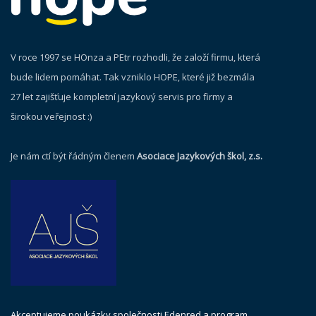
V roce 1997 se HOnza a PEtr rozhodli, že založí firmu, která
bude lidem pomáhat. Tak vzniklo HOPE, které již bezmála
27 let zajišťuje kompletní jazykový servis pro firmy a
širokou veřejnost :)
Je nám ctí být řádným členem
Asociace Jazykových škol, z.s.
Akceptujeme poukázky společnosti Edenred a program