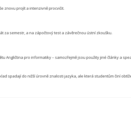
e znovu projít a intenzivně procvičit.
krát za semestr, a na zápočtový test a závěrečnou ústní zkoušku.
u Angličtina pro informatiky – samozřejmě jsou použity jiné články a spea
lad spadají do nižší úrovně znalosti jazyka, ale která studentům činí obtíž