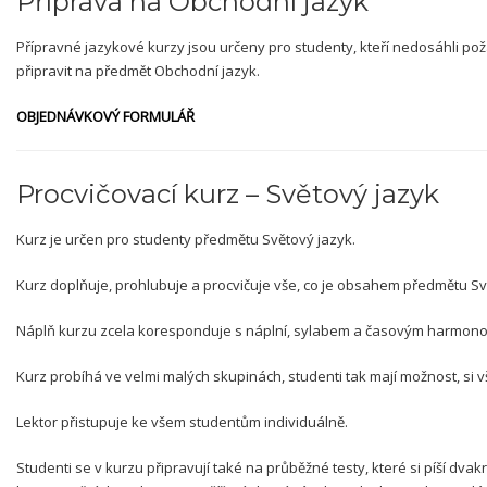
Příprava na Obchodní jazyk
Přípravné jazykové kurzy jsou určeny pro studenty, kteří nedosáhli p
připravit na předmět Obchodní jazyk.
OBJEDNÁVKOVÝ FORMULÁŘ
Procvičovací kurz – Světový jazyk
Kurz je určen pro studenty předmětu Světový jazyk.
Kurz doplňuje, prohlubuje a procvičuje vše, co je obsahem předmětu Sv
Náplň kurzu zcela koresponduje s náplní, sylabem a časovým harmon
Kurz probíhá ve velmi malých skupinách, studenti tak mají možnost, si vš
Lektor přistupuje ke všem studentům individuálně.
Studenti se v kurzu připravují také na průběžné testy, které si píší dva