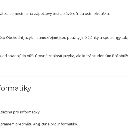
krát za semestr, a na zápočtový test a závěrečnou ústní zkoušku.
u Obchodní jazyk – samozřejmě jsou použity jiné články a speakingy tak, 
lad spadají do nižší úrovně znalosti jazyka, ale která studentům činí obtíž
nformatiky
ličtina pro informatiky.
gramem předmětu Angličtina pro informatiky.