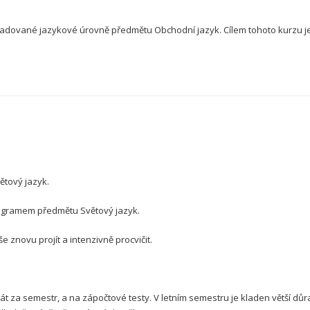
ožadované jazykové úrovně předmětu Obchodní jazyk. Cílem tohoto kurzu j
ětový jazyk.
ogramem předmětu Světový jazyk.
e znovu projít a intenzivně procvičit.
krát za semestr, a na zápočtové testy. V letním semestru je kladen větší dů