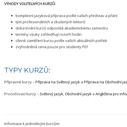
VÝHODY VOLITELNÝCH KURZŮ:
komplexní jazyk
ová příprava podle vašich představ a přání
tým profesionálních a zkušených lektorů
doba trvání kurzů odpovídá akademickému semestru
termíny výuky zohledňují rozvrh hodin
cílené zaměření kurzu podle vašich aktuálních potřeb
zvýhodněná cena pouze pro studenty PEF
TYPY KURZŮ:
Přípravné kurzy –
Příprava na Světový jazyk
a
Příprava na Obchodní ja
Procvičovací kurzy –
Světový jazyk
,
Obchodní jazyk
a
Angličtina pro inf
Informace k jednotlivým kurzům: