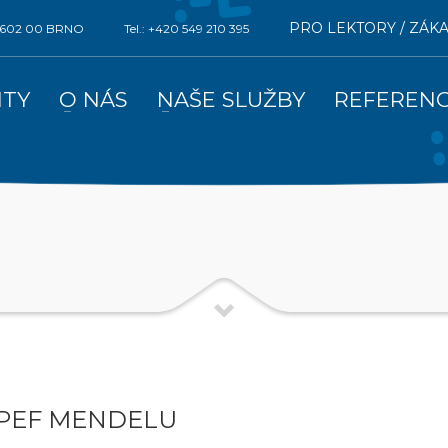
PRO LEKTORY / ZÁK
0, 602 00 BRNO
Tel.: +420 549 210 395
ITY
O NÁS
NAŠE SLUŽBY
REFEREN
 PEF MENDELU