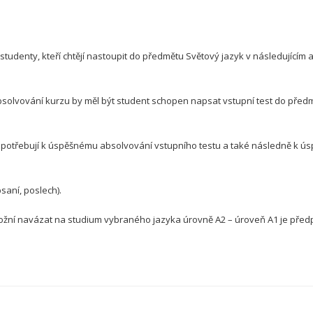
o studenty, kteří chtějí nastoupit do předmětu Světový jazyk v následující
absolvování kurzu by měl být student schopen napsat vstupní test do před
ti potřebují k úspěšnému absolvování vstupního testu a také následně k 
saní, poslech).
ožní navázat na studium vybraného jazyka úrovně A2 – úroveň A1 je pře