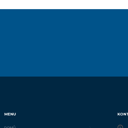
MENU
KON
DOMŮ