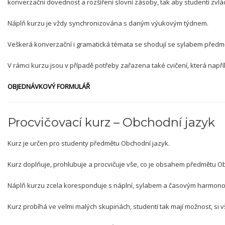
konverzační dovednost a rozšíření slovní zásoby, tak aby studenti zvlád
Náplň kurzu je vždy synchronizována s daným výukovým týdnem.
Veškerá konverzační i gramatická témata se shodují se sylabem předmě
V rámci kurzu jsou v případě potřeby zařazena také cvičení, která napřík
OBJEDNÁVKOVÝ FORMULÁŘ
Procvičovací kurz – Obchodní jazyk
Kurz je určen pro studenty předmětu Obchodní jazyk.
Kurz doplňuje, prohlubuje a procvičuje vše, co je obsahem předmětu O
Náplň kurzu zcela koresponduje s náplní, sylabem a časovým harmon
Kurz probíhá ve velmi malých skupinách, studenti tak mají možnost, si vš