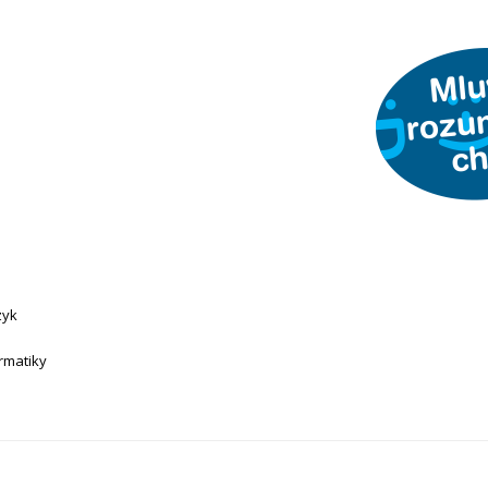
zyk
ormatiky