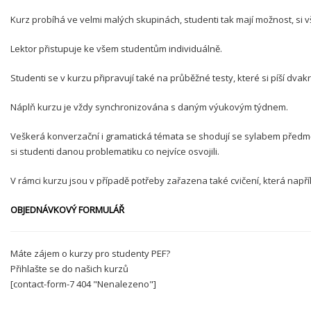
Kurz probíhá ve velmi malých skupinách, studenti tak mají možnost, si vš
Lektor přistupuje ke všem studentům individuálně.
Studenti se v kurzu připravují také na průběžné testy, které si píší dva
Náplň kurzu je vždy synchronizována s daným výukovým týdnem.
Veškerá konverzační i gramatická témata se shodují se sylabem předmět
si studenti danou problematiku co nejvíce osvojili.
V rámci kurzu jsou v případě potřeby zařazena také cvičení, která napřík
OBJEDNÁVKOVÝ FORMULÁŘ
Máte zájem o kurzy pro studenty PEF?
Přihlašte se do našich kurzů
[contact-form-7 404 "Nenalezeno"]