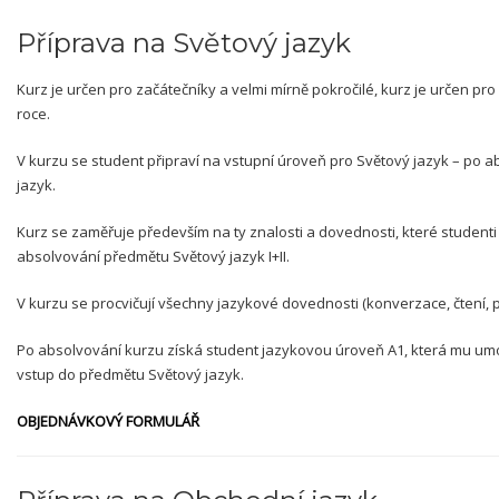
Příprava na Světový jazyk
Kurz je určen pro začátečníky a velmi mírně pokročilé, kurz je určen pr
roce.
V kurzu se student připraví na vstupní úroveň pro Světový jazyk – po 
jazyk.
Kurz se zaměřuje především na ty znalosti a dovednosti, které studen
absolvování předmětu Světový jazyk I+II.
V kurzu se procvičují všechny jazykové dovednosti (konverzace, čtení, p
Po absolvování kurzu získá student jazykovou úroveň A1, která mu um
vstup do předmětu Světový jazyk.
OBJEDNÁVKOVÝ FORMULÁŘ