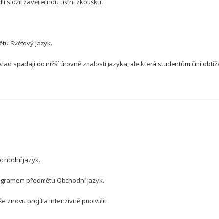
li složit závěrečnou ústní zkoušku.
tu Světový jazyk.
lad spadají do nižší úrovně znalosti jazyka, ale která studentům činí obtíž
bchodní jazyk.
ogramem předmětu Obchodní jazyk.
e znovu projít a intenzivně procvičit.