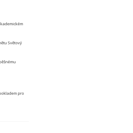
m akademickém
mětu Světový
úspěšnému
dpokladem pro