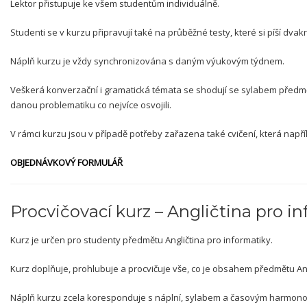
Lektor přistupuje ke všem studentům individuálně.
Studenti se v kurzu připravují také na průběžné testy, které si píší dva
Náplň kurzu je vždy synchronizována s daným výukovým týdnem.
Veškerá konverzační i gramatická témata se shodují se sylabem předmět
danou problematiku co nejvíce osvojili.
V rámci kurzu jsou v případě potřeby zařazena také cvičení, která napřík
OBJEDNÁVKOVÝ FORMULÁŘ
Procvičovací kurz – Angličtina pro i
Kurz je určen pro studenty předmětu Angličtina pro informatiky.
Kurz doplňuje, prohlubuje a procvičuje vše, co je obsahem předmětu Ang
Náplň kurzu zcela koresponduje s náplní, sylabem a časovým harmono