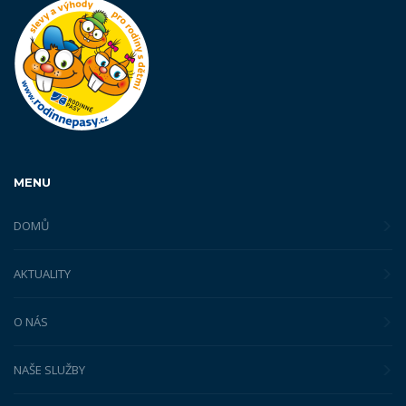
MENU
DOMŮ
AKTUALITY
O NÁS
NAŠE SLUŽBY