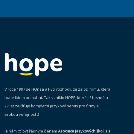
V roce 1997 se HOnza a PEtr rozhodli, že založí firmu, která
bude lidem pomáhat. Tak vzniklo HOPE, které již bezmála
27 let zajišťuje kompletní jazykový servis pro firmy a
širokou veřejnost :)
Je nám ctí být řádným členem
Asociace Jazykových škol, z.s.