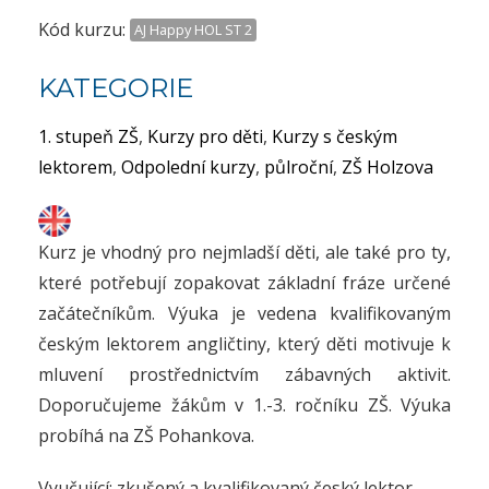
Kód kurzu:
AJ Happy HOL ST 2
KATEGORIE
1. stupeň ZŠ
,
Kurzy pro děti
,
Kurzy s českým
lektorem
,
Odpolední kurzy
,
půlroční
,
ZŠ Holzova
Kurz je vhodný pro nejmladší děti, ale také pro ty,
které potřebují zopakovat základní fráze určené
začátečníkům. Výuka je vedena kvalifikovaným
českým lektorem angličtiny, který děti motivuje k
mluvení prostřednictvím zábavných aktivit.
Doporučujeme žákům v 1.-3. ročníku ZŠ. Výuka
probíhá na ZŠ Pohankova.
Vyučující: zkušený a kvalifikovaný český lektor