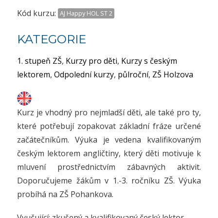
Kód kurzu:
AJ Happy HOL ST 2
KATEGORIE
1. stupeň ZŠ
,
Kurzy pro děti
,
Kurzy s českým
lektorem
,
Odpolední kurzy
,
půlroční
,
ZŠ Holzova
Kurz je vhodný pro nejmladší děti, ale také pro ty,
které potřebují zopakovat základní fráze určené
začátečníkům. Výuka je vedena kvalifikovaným
českým lektorem angličtiny, který děti motivuje k
mluvení prostřednictvím zábavných aktivit.
Doporučujeme žákům v 1.-3. ročníku ZŠ. Výuka
probíhá na ZŠ Pohankova.
Vyučující: zkušený a kvalifikovaný český lektor