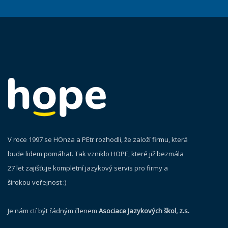
V roce 1997 se HOnza a PEtr rozhodli, že založí firmu, která
bude lidem pomáhat. Tak vzniklo HOPE, které již bezmála
27 let zajišťuje kompletní jazykový servis pro firmy a
širokou veřejnost :)
Je nám ctí být řádným členem
Asociace Jazykových škol, z.s.