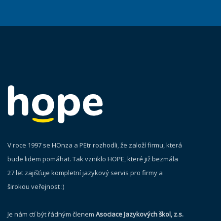
V roce 1997 se HOnza a PEtr rozhodli, že založí firmu, která
bude lidem pomáhat. Tak vzniklo HOPE, které již bezmála
27 let zajišťuje kompletní jazykový servis pro firmy a
širokou veřejnost :)
Je nám ctí být řádným členem
Asociace Jazykových škol, z.s.