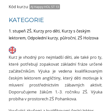
Kód kurzu:
AJ Happy HOL ST 13
KATEGORIE
1. stupeň ZŠ
,
Kurzy pro děti
,
Kurzy s českým
lektorem
,
Odpolední kurzy
,
půlroční
,
ZŠ Holzova
Kurz je vhodný pro nejmladší děti, ale také pro ty,
které potřebují zopakovat základní fráze určené
začátečníkům. Výuka je vedena kvalifikovaným
českým lektorem angličtiny, který děti motivuje k
mluvení prostřednictvím zábavných aktivit.
Doporučujeme žákům 1.-3. ročníku ZŠ. Výuka
probíha v prostorech ZŠ Pohankova.
Vyučující: zkušený a kvalifikovaný český lektor