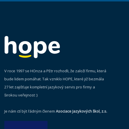
V roce 1997 se HOnza a PEtr rozhodli, že založí firmu, která
bude lidem pomáhat. Tak vzniklo HOPE, které již bezmála
27 let zajišťuje kompletní jazykový servis pro firmy a
širokou veřejnost :)
Je nám ctí být řádným členem
Asociace Jazykových škol, z.s.