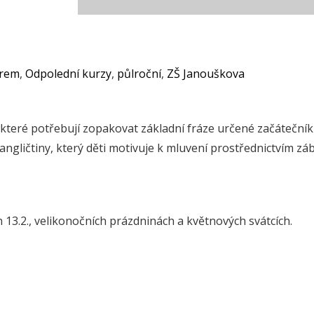
orem
,
Odpolední kurzy
,
půlroční
,
ZŠ Janouškova
y, které potřebují zopakovat základní fráze určené začáteční
ngličtiny, který děti motivuje k mluvení prostřednictvím z
13.2., velikonočních prázdninách a květnových svátcích.