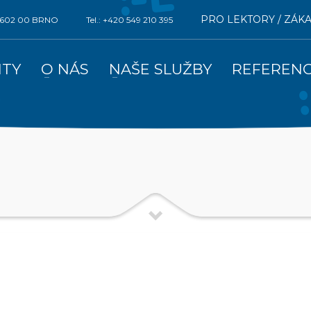
PRO LEKTORY / ZÁK
0, 602 00 BRNO
Tel.: +420 549 210 395
ITY
O NÁS
NAŠE SLUŽBY
REFEREN