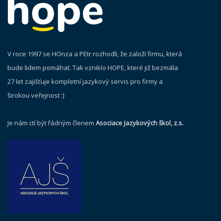
V roce 1997 se HOnza a PEtr rozhodli, že založí firmu, která
bude lidem pomáhat. Tak vzniklo HOPE, které již bezmála
27 let zajišťuje kompletní jazykový servis pro firmy a
širokou veřejnost :)
Je nám ctí být řádným členem
Asociace Jazykových škol, z.s.