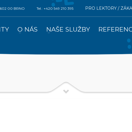
PRO LEKTORY / ZÁK
0, 602 00 BRNO
Tel.: +420 549 210 395
ITY
O NÁS
NAŠE SLUŽBY
REFEREN