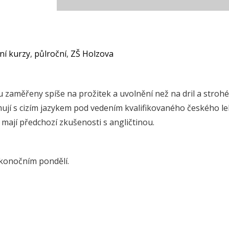
ní kurzy
,
půlroční
,
ZŠ Holzova
sou zaměřeny spíše na prožitek a uvolnění než na dril a strohé
ují s cizím jazykem pod vedením kvalifikovaného českého le
 mají předchozí zkušenosti s angličtinou.
ikonočním pondělí.