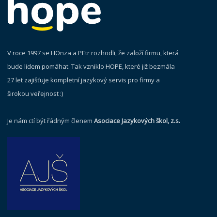
V roce 1997 se HOnza a PEtr rozhodli, že založí firmu, která
bude lidem pomáhat. Tak vzniklo HOPE, které již bezmála
27 let zajišťuje kompletní jazykový servis pro firmy a
širokou veřejnost :)
Je nám ctí být řádným členem
Asociace Jazykových škol, z.s.