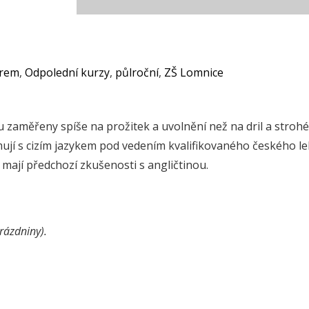
orem
,
Odpolední kurzy
,
půlroční
,
ZŠ Lomnice
sou zaměřeny spíše na prožitek a uvolnění než na dril a strohé
ují s cizím jazykem pod vedením kvalifikovaného českého le
 mají předchozí zkušenosti s angličtinou.
rázdniny).