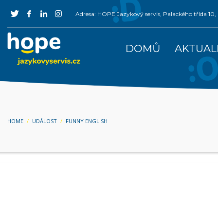
Adresa: HOPE Jazykový servis, Palackého třída 1
DOMŮ
AKTUAL
HOME
UDÁLOST
FUNNY ENGLISH