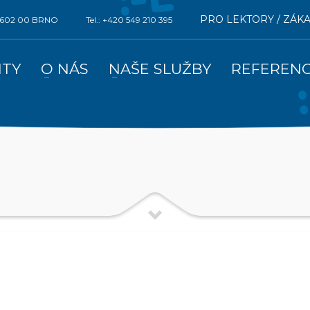
PRO LEKTORY / ZÁK
0, 602 00 BRNO
Tel.: +420 549 210 395
ITY
O NÁS
NAŠE SLUŽBY
REFEREN