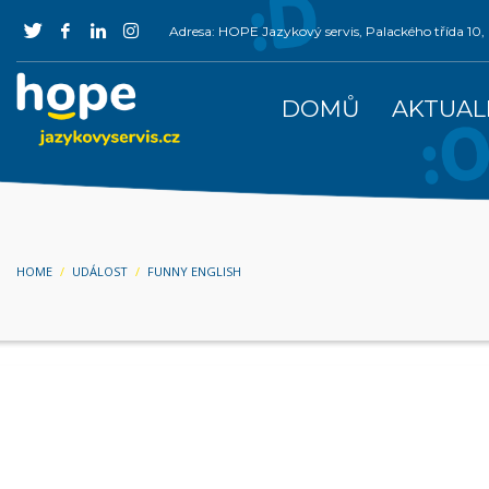
Adresa: HOPE Jazykový servis, Palackého třída 1
DOMŮ
AKTUAL
HOME
UDÁLOST
FUNNY ENGLISH