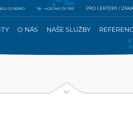
PRO LEKTORY / ZÁK
0, 602 00 BRNO
Tel.: +420 549 210 395
ITY
O NÁS
NAŠE SLUŽBY
REFEREN