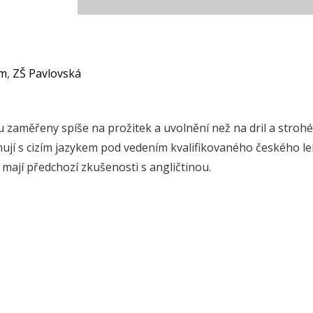
em
,
ZŠ Pavlovská
sou zaměřeny spíše na prožitek a uvolnění než na dril a strohé
ují s cizím jazykem pod vedením kvalifikovaného českého le
 mají předchozí zkušenosti s angličtinou.