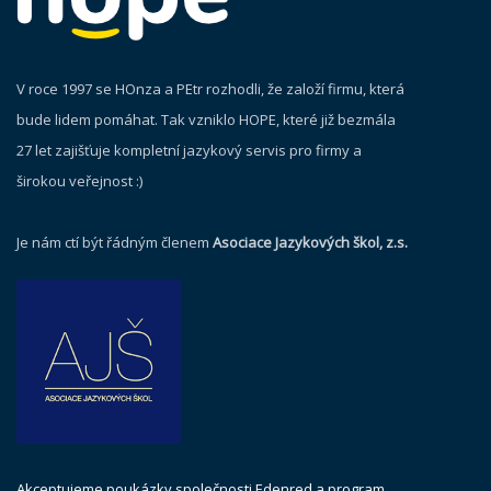
V roce 1997 se HOnza a PEtr rozhodli, že založí firmu, která
bude lidem pomáhat. Tak vzniklo HOPE, které již bezmála
27 let zajišťuje kompletní jazykový servis pro firmy a
širokou veřejnost :)
Je nám ctí být řádným členem
Asociace Jazykových škol, z.s.
Akceptujeme poukázky společnosti Edenred a program