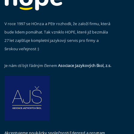
V roce 1997 se HOnza a PEtr rozhodli, že založí firmu, která
bude lidem pomáhat. Tak vzniklo HOPE, které již bezmála
27 let zajišťuje kompletní jazykový servis pro firmy a
širokou veřejnost :)
Je nám ctí být řádným členem
Asociace Jazykových škol, z.s.
Akceptujeme poukázky společnosti Edenred a program