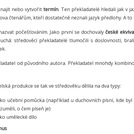
najít nebo vytvořit
termín
. Ten překladatelé hledali jak v j
lova čtenářům, kteří dostatečně neznali jazyk předlohy. A t
nazvat počešťováním. Jako první se dochovaly
české ekvival
uchá: středověcí překladatelé tlumočili s doslovností, bra
ek.
ekladatel od původního autora. Překladatel mnohdy kombin
lská produkce se tak ve středověku dělila na dva typy:
ako učební pomůcka (například u duchovních písní, kde byl 
zuměli, o čem píseň je)
ako umělecké dílo
mus