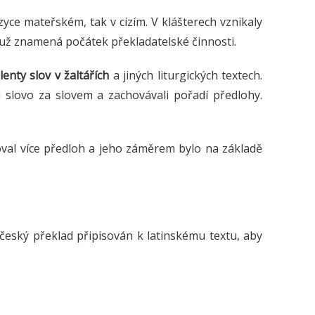
azyce mateřském, tak v cizím. V klášterech vznikaly
o už znamená počátek překladatelské činnosti.
enty slov v žaltářích
a jiných liturgických textech.
li slovo za slovem a zachovávali pořadí předlohy.
oval více předloh a jeho záměrem bylo na základě
český překlad připisován k latinskému textu, aby