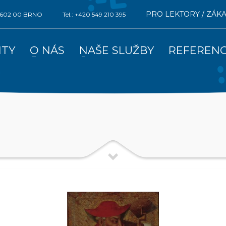
PRO LEKTORY / ZÁK
0, 602 00 BRNO
Tel.: +420 549 210 395
ITY
O NÁS
NAŠE SLUŽBY
REFEREN