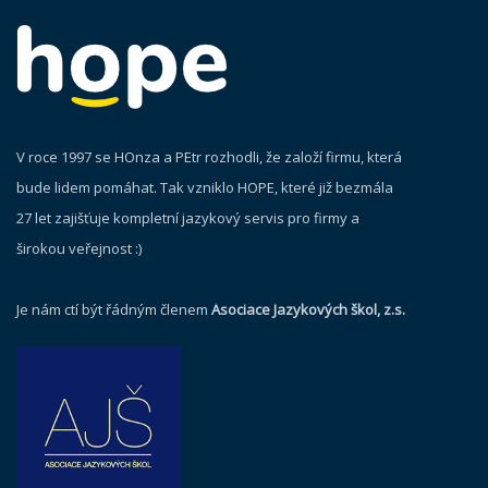
V roce 1997 se HOnza a PEtr rozhodli, že založí firmu, která
bude lidem pomáhat. Tak vzniklo HOPE, které již bezmála
27 let zajišťuje kompletní jazykový servis pro firmy a
širokou veřejnost :)
Je nám ctí být řádným členem
Asociace Jazykových škol, z.s.