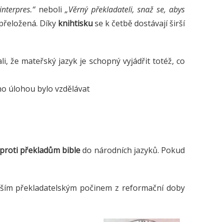
nterpres.“
neboli
„Věrný překladateli, snaž se, abys
přeložená. Díky
knihtisku
se k četbě dostávají širší
i, že mateřský jazyk je schopný vyjádřit totéž, co
ho úlohou bylo vzdělávat
proti překladům bible
do národních jazyků. Pokud
ějším překladatelským počinem z reformační doby