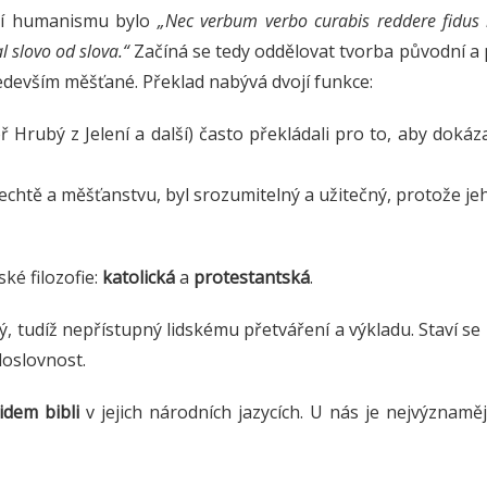
ezí humanismu bylo
„Nec verbum verbo curabis reddere fidus i
l slovo od slova.“
Začíná se tedy oddělovat tvorba původní a 
ředevším měšťané. Překlad nabývá dvojí funkce:
Hrubý z Jelení a další) často překládali pro to, aby dokázal
lechtě a měšťanstvu, byl srozumitelný a užitečný, protože je
ké filozofie:
katolická
a
protestantská
.
ý, tudíž nepřístupný lidskému přetváření a výkladu. Staví se
doslovnost.
lidem bibli
v jejich národních jazycích. U nás je nejvýznam