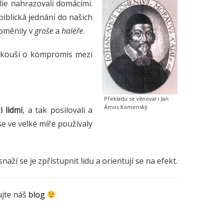
lie nahrazovali domácími.
 biblická jednání do našich
roměnily v
groše
a
haléře
.
okouší o kompromis mezi
Překladu se věnoval i Jan
Ámos Komenský
i lidmi
, a tak posilovali a
 se ve velké míře používaly
aží se je zpřístupnit lidu a orientují se na efekt.
ujte náš
blog