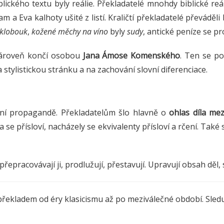
lického textu byly reálie. Překladatelé mnohdy biblické reá
m a Eva kalhoty ušité z listí. Kraličtí překladatelé převáděli
klobouk
,
kožené měchy na víno
byly
sudy
, antické peníze se p
 zároveň končí osobou
Jana Ámose Komenského
. Ten se p
stylistickou stránku a na zachování slovní diferenciace.
mační propagandě. Překladatelům šlo hlavně o
ohlas díla mez
 se přísloví, nacházely se ekvivalenty přísloví a rčení. Také
epracovávají ji, prodlužují, přestavují. Upravují obsah děl, sn
s překladem od éry klasicismu až po meziválečné období. Sled