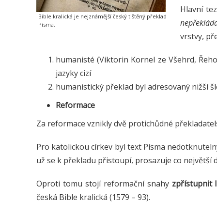
Hlavní t
Bible kralická je nejznámější český tištěný překlad
nepřekláda
Písma.
vrstvy, p
humanisté (Viktorin Kornel ze Všehrd, Řehoř 
jazyky cizí
humanistický překlad byl adresovaný nižší š
Reformace
Za reformace vznikly dvě protichůdné překladatels
Pro katolickou církev byl text Písma nedotknuteln
už se k překladu přistoupí, prosazuje co největší 
Oproti tomu stojí reformační snahy
zpřístupnit 
česká Bible kralická (1579 – 93).