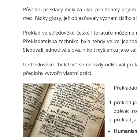
Původní překlady měly za úkol pro známý pojem 
mezi řádky glosy, jež objasňovaly význam cizího s
Překlad ve středověké české literatuře můžeme 
Překladatelská technika byla tehdy velice jednod
Sledovali jednotlivá slova, nikoli myšlenku jako cel
U středověké „beletrie“ se ne vždy odlišoval př
předlohy vytvořit vlastní práci.
Překladate
překlad j
zpěváci ro
překlad j
Humanis