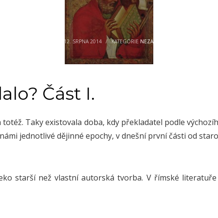
ÚTERÝ, 12. SRPNA 2014
/
KATEGORIE
NEZAŘAZENÉ
alo? Část I.
a totéž. Taky existovala doba, kdy překladatel podle výchozího
 námi jednotlivé dějinné epochy, v dnešní první části od sta
eko starší než vlastní autorská tvorba. V římské literatuře