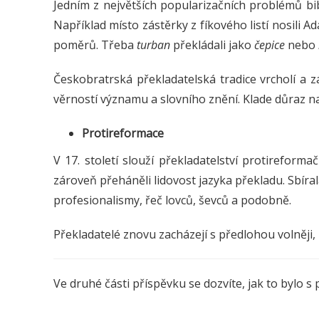
Jedním z největších popularizačních problémů bib
Například místo zástěrky z fíkového listí nosili Ada
poměrů. Třeba
turban
překládali jako
čepice
nebo
Českobratrská překladatelská tradice vrcholí a
věrností významu a slovního znění. Klade důraz na 
Protireformace
V 17. století slouží překladatelství protirefor
zároveň přeháněli lidovost jazyka překladu. Sbírala
profesionalismy, řeč lovců, ševců a podobně.
Překladatelé znovu zacházejí s předlohou volněji, př
Ve druhé části příspěvku se dozvíte, jak to bylo 