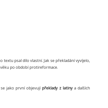
 textu psal dílo vlastní.
Jak se překladání vyvíjelo,
rověku po období protireformace.
 se jako první objevují
překlady z latiny
a dalších