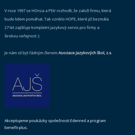
V roce 1997 se HOnza a PEtr rozhodli, že založí firmu, která
bude lidem pomáhat. Tak vzniklo HOPE, které již bezmála
27 let zajišťuje kompletní jazykový servis pro firmy a
širokou veřejnost :)
Je nám ctí být řádným členem
Asociace Jazykových škol, z.s.
Akceptujeme poukázky společnosti Edenred a program
benefit-plus.