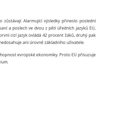
 zůstávají. Alarmující výsledky přineslo poslední
saní a poslech ve dvou z pěti úředních jazyků EU,
 první cizí jazyk ovládá 42 procent žáků, druhý pak
 nedosahuje ani úrovně základního uživatele.
ceschopnost evropské ekonomiky. Proto EU přisuzuje
dium.