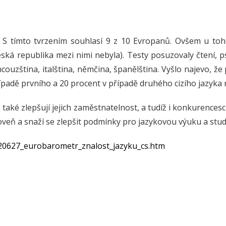
. S tímto tvrzením souhlasí 9 z 10 Evropanů. Ovšem u toho
eská republika mezi nimi nebyla). Testy posuzovaly čtení, p
ncouzština, italština, němčina, španělština. Vyšlo najevo, že
řípadě prvního a 20 procent v případě druhého cizího jazyka
oho také zlepšují jejich zaměstnatelnost, a tudíž i konkuren
roveň a snaží se zlepšit podmínky pro jazykovou výuku a stu
120627_eurobarometr_znalost_jazyku_cs.htm