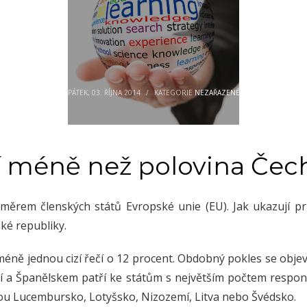
PÁTEK, 03. ŘÍJNA 2014
/
KATEGORIE
NEZAŘAZENÉ
í méně než polovina Čec
ěrem členských států Evropské unie (EU). Jak ukazují prů
ké republiky.
méně jednou cizí řečí o 12 procent. Obdobný pokles se obje
ií a Španělskem patří ke státům s největším počtem respon
ou Lucembursko, Lotyšsko, Nizozemí, Litva nebo Švédsko.