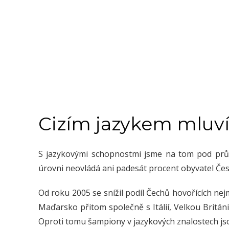
Cizím jazykem mluv
S jazykovými schopnostmi jsme na tom pod prům
úrovni neovládá ani padesát procent obyvatel Čes
Od roku 2005 se snížil podíl Čechů hovořících nej
Maďarsko přitom společně s Itálií, Velkou Britán
Oproti tomu šampiony v jazykových znalostech js