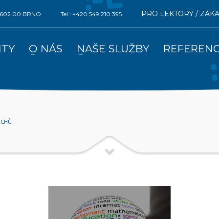
PRO LEKTORY / ZÁK
0, 602 00 BRNO
Tel.: +420 549 210 395
ITY
O NÁS
NAŠE SLUŽBY
REFEREN
ECHŮ