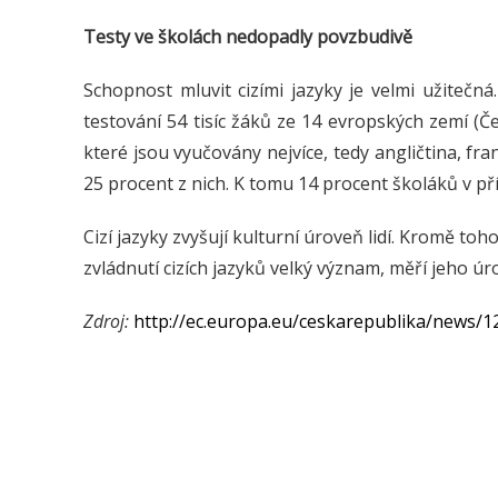
Testy ve školách nedopadly povzbudivě
Schopnost mluvit cizími jazyky je velmi užitečná
testování 54 tisíc žáků ze 14 evropských zemí (Č
které jsou vyučovány nejvíce, tedy angličtina, fra
25 procent z nich. K tomu 14 procent školáků v p
Cizí jazyky zvyšují kulturní úroveň lidí. Kromě t
zvládnutí cizích jazyků velký význam, měří jeho ú
Zdroj:
http://ec.europa.eu/ceskarepublika/news/