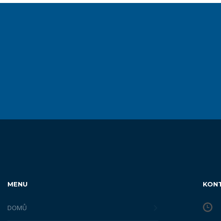
MENU
KON
DOMŮ