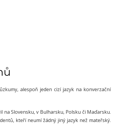
hů
zkumy, alespoň jeden cizí jazyk na konverzační
vil na Slovensku, v Bulharsku, Polsku či Maďarsku.
dentů, kteří neumí žádný jiný jazyk než mateřský.