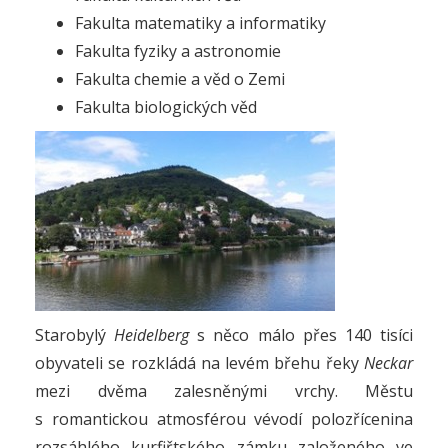
Fakulta matematiky a informatiky
Fakulta fyziky a astronomie
Fakulta chemie a věd o Zemi
Fakulta biologických věd
Starobylý
Heidelberg
s něco málo přes 140 tisíci
obyvateli se rozkládá na levém břehu řeky
Neckar
mezi dvěma zalesněnými vrchy. Městu
s romantickou atmosférou vévodí polozřícenina
rozsáhlého kurfiřtského zámku založeného ve