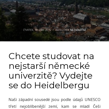
ČTVRTEK, 10. ZÁŘÍ 2015
/
KATEGORIE
NEZAŘAZENÉ
Chcete studovat na
nejstarší německé
univerzitě? Vydejte
se do Heidelbergu
Naši západní sousedé jsou podle údajů UNESCO
třetí nejoblíbenější zemí, kam se mladí Češi