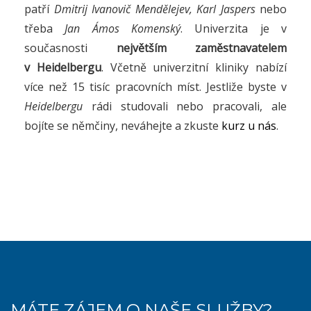
patří
Dmitrij Ivanovič Mendělejev, Karl Jaspers
nebo
třeba
Jan Ámos Komenský
. Univerzita je v
současnosti
největším zaměstnavatelem
v Heidelbergu
. Včetně univerzitní kliniky nabízí
více než 15 tisíc pracovních míst. Jestliže byste v
Heidelbergu
rádi studovali nebo pracovali, ale
bojíte se němčiny, neváhejte a zkuste
kurz u nás
.
MÁTE ZÁJEM O NAŠE SLUŽBY?