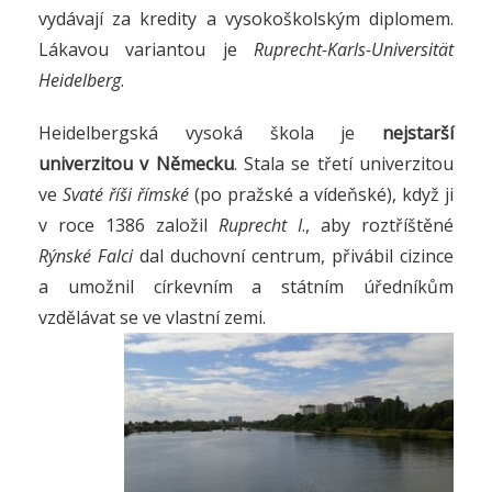
vydávají za kredity a vysokoškolským diplomem.
Lákavou variantou je
Ruprecht-Karls-Universität
Heidelberg
.
Heidelbergská vysoká škola je
nejstarší
univerzitou v Německu
. Stala se třetí univerzitou
ve
Svaté říši římské
(po pražské a vídeňské), když ji
v roce 1386 založil
Ruprecht I
., aby roztříštěné
Rýnské Falci
dal duchovní centrum, přivábil cizince
a umožnil církevním a státním úředníkům
vzdělávat se ve vlastní zemi.