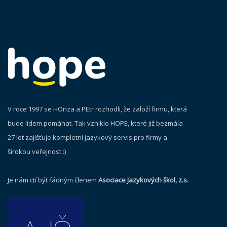
V roce 1997 se HOnza a PEtr rozhodli, že založí firmu, která
bude lidem pomáhat. Tak vzniklo HOPE, které již bezmála
27 let zajišťuje kompletní jazykový servis pro firmy a
širokou veřejnost :)
Je nám ctí být řádným členem
Asociace Jazykových škol, z.s.