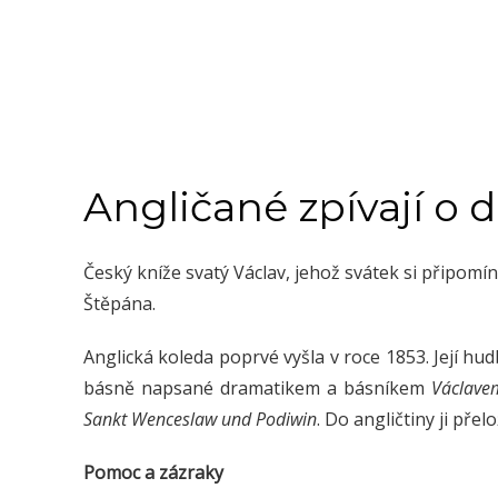
Angličané zpívají o 
Český kníže svatý Václav, jehož svátek si připomínám
Štěpána.
Anglická koleda poprvé vyšla v roce 1853. Její hud
básně napsané dramatikem a básníkem
Václave
Sankt Wenceslaw und Podiwin
. Do angličtiny ji přelo
Pomoc a zázraky