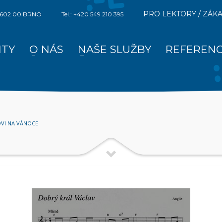
PRO LEKTORY / ZÁK
0, 602 00 BRNO
Tel.: +420 549 210 395
ITY
O NÁS
NAŠE SLUŽBY
REFEREN
OVI NA VÁNOCE