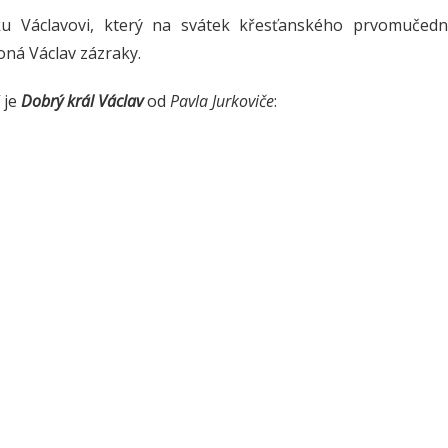
ku Václavovi, který na svátek křesťanského prvomuče
ná Václav zázraky.
 je
Dobrý král Václav
od
Pavla Jurkoviče
: