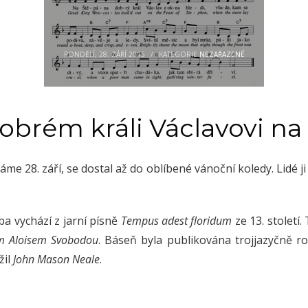
PONDĚLÍ, 28. ZÁŘÍ 2015
/
KATEGORIE
NEZAŘAZENÉ
dobrém králi Václavovi n
e 28. září, se dostal až do oblíbené vánoční koledy. Lidé ji z
ba vychází z jarní písně
Tempus adest floridum
ze 13. století
m Aloisem Svobodou
. Báseň byla publikována trojjazyčně r
žil
John Mason Neale
.