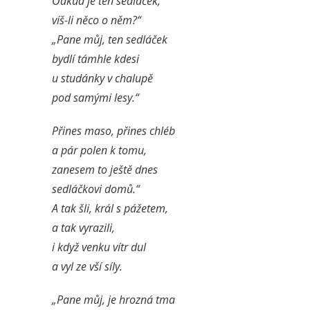
Odkud je ten sedláček,
víš-li něco o něm?“
„Pane můj, ten sedláček
bydlí támhle kdesi
u studánky v chalupě
pod samými lesy.“
Přines maso, přines chléb
a pár polen k tomu,
zanesem to ještě dnes
sedláčkovi domů.“
A tak šli, král s pážetem,
a tak vyrazili,
i když venku vítr dul
a vyl ze vší síly.
„Pane můj, je hrozná tma