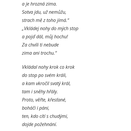
a je hrozná zima.
Sotva jdu, už nemůžu,
strach mě z toho jímá.“
„Vkládej nohy do mých stop
a pojď dál, můj hochu!
Za chvíli ti nebude
zima ani trochu.“
Vkládal nohy krok co krok
do stop po svém králi,
a kam vkročil svatý král,
tam i sněhy hřály.
Proto, věřte, křesťané,
boháči i páni,
ten, kdo cítí s chudými,
dojde požehnání.