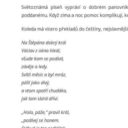
Světoznámá píseň vypráví o dobrém panovní
poddanému. Když zima a noc pomoc komplikují, ko
Koleda má vícero překladů do češtiny, nejslavnější
Na Štěpána dobrý král
Václav z okna hledí,
všude kam se podívá,
závěje a ledy.
Svítil měsíc a byl mráz,
pálil jako divý,
a vtom spatří chudáka,
jak tam sbírá dříví.
„Hola, páže,“ pravil král,
„podívej se honem.