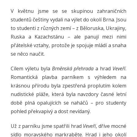
V květnu jsme se se skupinou zahraničních
studentů češtiny vydali na výlet do okolí Brna.
Jsou
to studenti z různých zemí – z Běloruska, Ukrajiny,
Ruska a Kazachstánu – ale panují mezi nimi
přátelské vztahy, protože je spojuje mládí a snaha
se něco naučit.
Cílem výletu byla
Brněnská přehrada
a hrad
Veveří
.
Romantická plavba parníkem s výhledem na
krásnou přírodu byla zpestřená proplutím kolem
nudistické pláže, která byla navzdory časné letní
době plná opalujících se naháčů – pro studenty
pohled překvapivý a dost nevídaný.
Už z parníku jsme spatřili hrad
Veveří
, dříve mocné
sídlo moravského markraběte. Hrad i jeho okolí