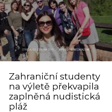
STŘEDA, 03. ČERVNA 2015
/
KATEGORIE
NEZAŘAZENÉ
Zahraniční studenty
na výletě překvapila
zaplněná nudistická
pláž