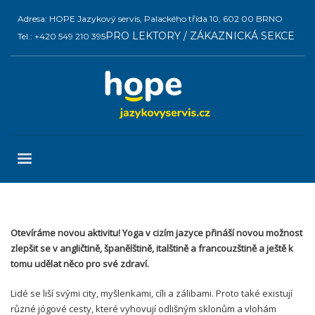
Adresa: HOPE Jazykový servis, Palackého třída 10, 602 00 BRNO
PRO LEKTORY / ZÁKAZNICKÁ SEKCE
Tel.: +420 549 210 395
Otevíráme novou aktivitu! Yoga v cizím jazyce přináší novou možnost
zlepšit se v angličtině, španělštině, italštině a francouzštině a ještě k
tomu udělat něco pro své zdraví.
Lidé se liší svými city, myšlenkami, cíli a zálibami. Proto také existují
různé jógové cesty, které vyhovují odlišným sklonům a vlohám