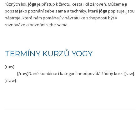
různých lidí.
Jóga
je přístup k životu, cesta i cíl zároveň. Můžeme ji
popsat jako poznání sebe sama a techniky, které
jóga
popisuje, jsou
nástroje, které nám pomáhají v návratu ke schopnosti být v
rovnováze a poznání sebe sama.
TERMÍNY KURZŮ YOGY
[raw]
[/raw]Dané kombinaci kategorií neodpovídá žádný kurz. [raw]
[/raw]