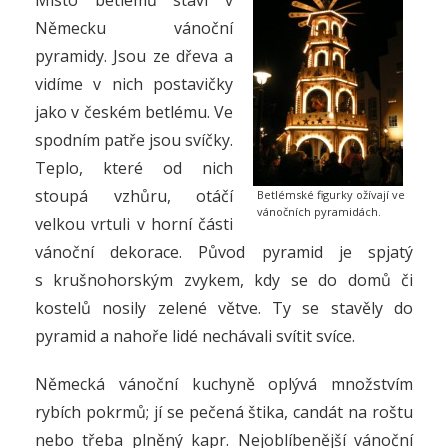
Německu vánoční
pyramidy. Jsou ze dřeva a
vidíme v nich postavičky
jako v českém betlému. Ve
spodním patře jsou svíčky.
Teplo, které od nich
stoupá vzhůru, otáčí
Betlémské figurky ožívají ve
vánočních pyramidách.
velkou vrtuli v horní části
vánoční dekorace. Původ pyramid je spjatý
s krušnohorským zvykem, kdy se do domů či
kostelů nosily zelené větve. Ty se stavěly do
pyramid a nahoře lidé nechávali svítit svíce.
Německá vánoční kuchyně oplývá množstvím
rybích pokrmů; jí se pečená štika, candát na roštu
nebo třeba plněný kapr. Nejoblíbenější vánoční