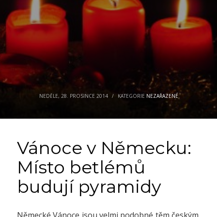
NEDĚLE, 28. PROSINCE 2014
/
KATEGORIE
NEZAŘAZENÉ
Vánoce v Německu:
Místo betlémů
budují pyramidy
Německé Vánoce jsou velmi podobné těm českým.