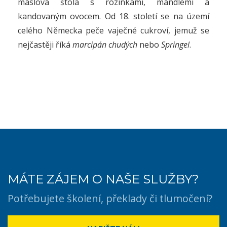
máslová štola s rozinkami, mandlemi a
kandovaným ovocem. Od 18. století se na území
celého Německa peče vaječné cukroví, jemuž se
nejčastěji říká
marcipán chudých
nebo
Springel
.
MÁTE ZÁJEM O NAŠE SLUŽBY?
Potřebujete školení, překlady či tlumočení?