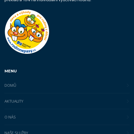
MENU
DOMŮ
AKTUALITY
O NÁS
NAŠE SLUŽBY