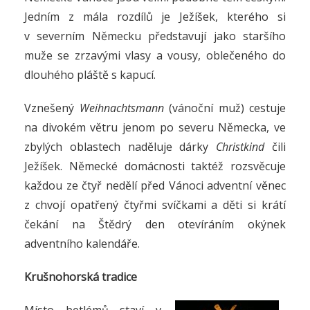
Jedním z mála rozdílů je Ježíšek, kterého si
v severním Německu představují jako staršího
muže se zrzavými vlasy a vousy, oblečeného do
dlouhého pláště s kapucí.
Vznešený
Weihnachtsmann
(vánoční muž) cestuje
na divokém větru jenom po severu Německa, ve
zbylých oblastech naděluje dárky
Christkind
čili
Ježíšek. Německé domácnosti taktéž rozsvěcuje
každou ze čtyř nedělí před Vánoci adventní věnec
z chvojí opatřený čtyřmi svíčkami a děti si krátí
čekání na Štědrý den otevíráním okýnek
adventního kalendáře.
Krušnohorská tradice
Místo betlémů staví v