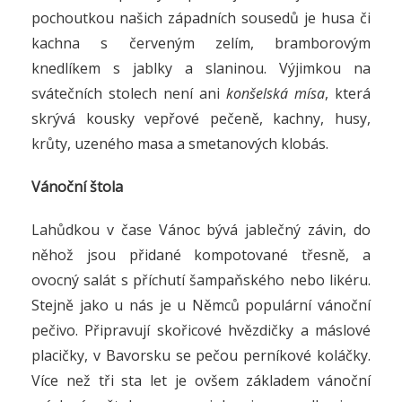
pochoutkou našich západních sousedů je husa či
kachna s červeným zelím, bramborovým
knedlíkem s jablky a slaninou. Výjimkou na
svátečních stolech není ani
konšelská mísa
, která
skrývá kousky vepřové pečeně, kachny, husy,
krůty, uzeného masa a smetanových klobás.
Vánoční štola
Lahůdkou v čase Vánoc bývá jablečný závin, do
něhož jsou přidané kompotované třesně, a
ovocný salát s příchutí šampaňského nebo likéru.
Stejně jako u nás je u Němců populární vánoční
pečivo. Připravují skořicové hvězdičky a máslové
placičky, v Bavorsku se pečou perníkové koláčky.
Více než tři sta let je ovšem základem vánoční