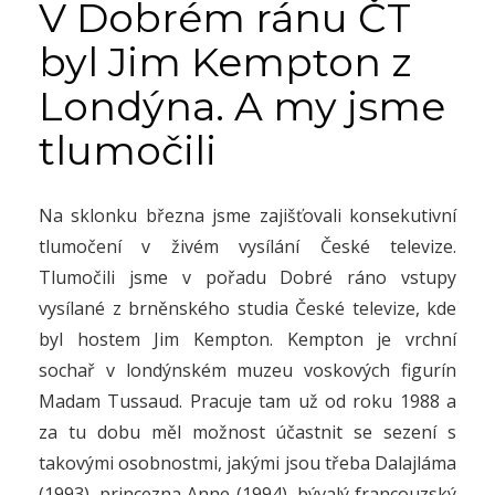
V Dobrém ránu ČT
byl Jim Kempton z
Londýna. A my jsme
tlumočili
Na sklonku března jsme zajišťovali konsekutivní
tlumočení v živém vysílání České televize.
Tlumočili jsme v pořadu Dobré ráno vstupy
vysílané z brněnského studia České televize, kde
byl hostem Jim Kempton.
Kempton je vrchní
sochař v londýnském muzeu voskových figurín
Madam Tussaud. Pracuje tam už od roku 1988 a
za tu dobu měl možnost účastnit se sezení s
takovými osobnostmi, jakými jsou třeba Dalajláma
(1993), princezna Anne (1994), bývalý francouzský