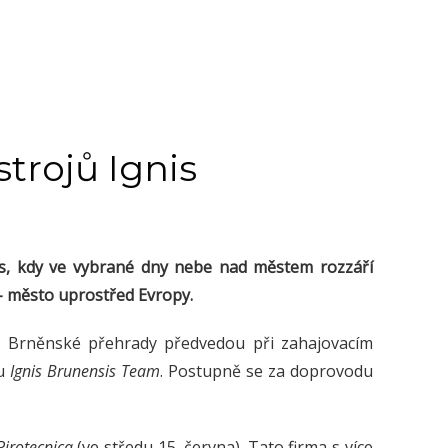
trojů Ignis
as, kdy ve vybrané dny nebe nad městem rozzáří
 – město uprostřed Evropy.
ně Brněnské přehrady předvedou při zahajovacím
ou
Ignis Brunensis Team
. Postupně se za doprovodu
irotecnica
(ve středu 15. června). Tato firma s více