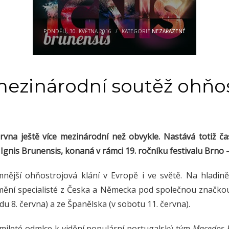
PONDĚLÍ, 30. KVĚTNA 2016
/
KATEGORIE
NEZAŘAZENÉ
mezinárodní soutěž ohňos
vna ještě více mezinárodní než obvykle. Nastává totiž č
 Ignis Brunensis, konaná v rámci 19. ročníku festivalu Brno
nější ohňostrojová klání v Evropě i ve světě. Na hladi
mění specialisté z Česka a Německa pod společnou značk
u 8. června) a ze Španělska (v sobotu 11. června).
mileté odmlce k vidění populární portugalský tým
Macedos P