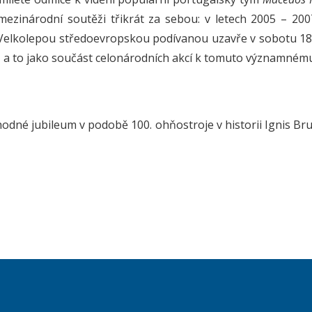
 mezinárodní soutěži třikrát za sebou: v letech 2005 – 200
 Velkolepou středoevropskou podívanou uzavře v sobotu 18
., a to jako součást celonárodních akcí k tomuto významnému
uhodné jubileum v podobě 100. ohňostroje v historii Ignis B