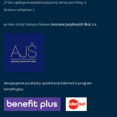
27 let zajišťuje kompletní jazykový servis pro firmy a
širokou veřejnost :)
Je nám ctí být řádným členem
Asociace Jazykových škol, z.s.
Akceptujeme poukázky společnosti Edenred a program
benefit-plus.