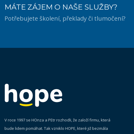
MÁTE ZÁJEM O NAŠE SLUŽBY?
Potřebujete školení, překlady či tlumočení?
V roce 1997 se HOnza a PEtr rozhodli, že založí firmu, která
bude lidem pomáhat. Tak vzniklo HOPE, které již bezmála