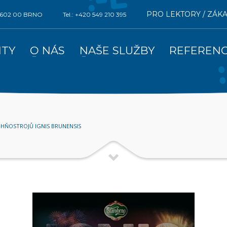
PRO LEKTORY / ZÁK
0, 602 00 BRNO
Tel.: +420 549 210 395
ITY
O NÁS
NAŠE SLUŽBY
REFEREN
OHŇOSTROJŮ IGNIS BRUNENSIS