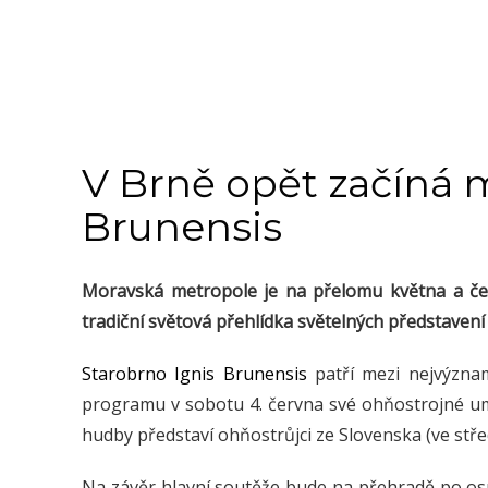
V Brně opět začíná 
Brunensis
Moravská metropole je na přelomu května a čer
tradiční světová přehlídka světelných představení
Starobrno Ignis Brunensis
patří mezi nejvýznam
programu v sobotu 4. června své ohňostrojné u
hudby představí ohňostrůjci ze Slovenska (ve střed
Na závěr hlavní soutěže bude na přehradě po os