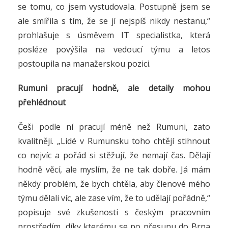
se tomu, co jsem vystudovala. Postupně jsem se
ale smířila s tím, že se jí nejspíš nikdy nestanu,“
prohlašuje s úsměvem IT specialistka, která
posléze povýšila na vedoucí týmu a letos
postoupila na manažerskou pozici.
Rumuni pracují hodně, ale detaily mohou
přehlédnout
Češi podle ní pracují méně než Rumuni, zato
kvalitněji. „Lidé v Rumunsku toho chtějí stihnout
co nejvíc a pořád si stěžují, že nemají čas. Dělají
hodně věcí, ale myslím, že ne tak dobře. Já mám
někdy problém, že bych chtěla, aby členové mého
týmu dělali víc, ale zase vím, že to udělají pořádně,“
popisuje své zkušenosti s českým pracovním
prostředím, díky kterému se po přesunu do Brna