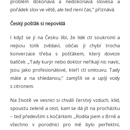
problém dokonavá a nedokonavá slovesa a
pořádek slov ve větě, ale teď není čas,“ přiznává.
Český pošťák si nepovídá
I když se jí na Česku líbí, že lidé ctí soukromí a
nejsou tolik zvědaví, občas jí chybí trocha
konverzace třeba s pošťákem, který doveze
balíček. „Tady kurýr nebo doktor neříkají nic navíc,
jsou jako profesionálové, kteří ctí smlouvu. Tady
máte a na shledanou,“ zamýšlí se a upíjí vody
s citronem.
Na životě ve vesnici si chválí čerstvý vzduch, klid,
spoustu zeleně a cest, kam se dá jít na procházku
– teď především s kočárkem. „Rodila jsem v Brně a
všechno v porodnici pro mě bylo perfektní,