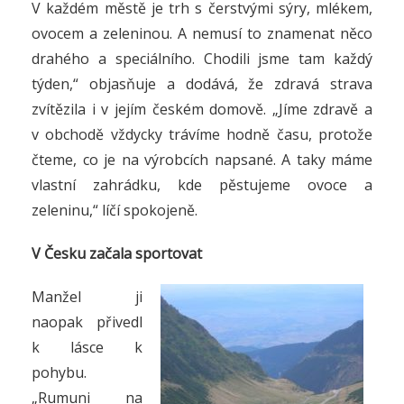
V každém městě je trh s čerstvými sýry, mlékem,
ovocem a zeleninou. A nemusí to znamenat něco
drahého a speciálního. Chodili jsme tam každý
týden,“ objasňuje a dodává, že zdravá strava
zvítězila i v jejím českém domově. „Jíme zdravě a
v obchodě vždycky trávíme hodně času, protože
čteme, co je na výrobcích napsané. A taky máme
vlastní zahrádku, kde pěstujeme ovoce a
zeleninu,“ líčí spokojeně.
V Česku začala sportovat
Manžel ji
naopak přivedl
k lásce k
pohybu.
„Rumuni na