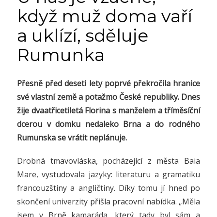
když muž doma vaří
a uklízí, sděluje
Rumunka
Přesně před deseti lety poprvé překročila hranice
své vlastní země a potažmo České republiky. Dnes
žije dvaatřicetiletá Florina s manželem a tříměsíční
dcerou v domku nedaleko Brna a do rodného
Rumunska se vrátit neplánuje.
Drobná tmavovláska, pocházející z města Baia
Mare, vystudovala jazyky: literaturu a gramatiku
francouzštiny a angličtiny. Díky tomu jí hned po
skončení univerzity přišla pracovní nabídka. „Měla
jsem v Brně kamaráda, který tady byl sám a