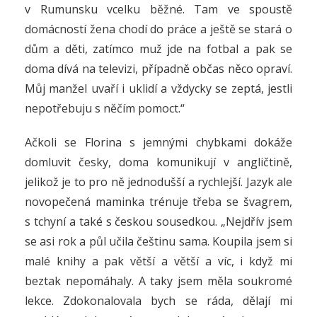
v Rumunsku vcelku běžné. Tam ve spoustě
domácností žena chodí do práce a ještě se stará o
dům a děti, zatímco muž jde na fotbal a pak se
doma dívá na televizi, případně občas něco opraví.
Můj manžel uvaří i uklidí a vždycky se zeptá, jestli
nepotřebuju s něčím pomoct.“
Ačkoli se Florina s jemnými chybkami dokáže
domluvit česky, doma komunikují v angličtině,
jelikož je to pro ně jednodušší a rychlejší. Jazyk ale
novopečená maminka trénuje třeba se švagrem,
s tchyní a také s českou sousedkou. „Nejdřív jsem
se asi rok a půl učila češtinu sama. Koupila jsem si
malé knihy a pak větší a větší a víc, i když mi
beztak nepomáhaly. A taky jsem měla soukromé
lekce. Zdokonalovala bych se ráda, dělají mi