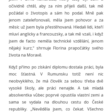
očividně chtěl, aby za ním přijeli další, tak mě
požádal o životopis a sám ho podal. Mně pak
jenom zatelefonovali, měla jsem pohovor a za
měsíc už jsem byla přestěhovaná. Hledali lidi, kteří
mluví anglicky a francouzsky, a tak mě vzali, i když
jsem de facto neměla technické vzdělání, jenom
nějaký kurz,“ shrnuje Florina prapočátky svého
života na Moravě.
Když přímo po získání diplomu dostala práci, byla
moc šťastná. V Rumunsku totiž není nic
neobvyklého, že má člověk za sebou třeba dvě
vysoké školy, ale práci nenajde. A tak mladá
absolventka vůbec poprvé opustila vlastní zemi a
sama se vydala na dlouhou cestu do České
republiky. „Nevěděla jsem, co čekat. Všechno