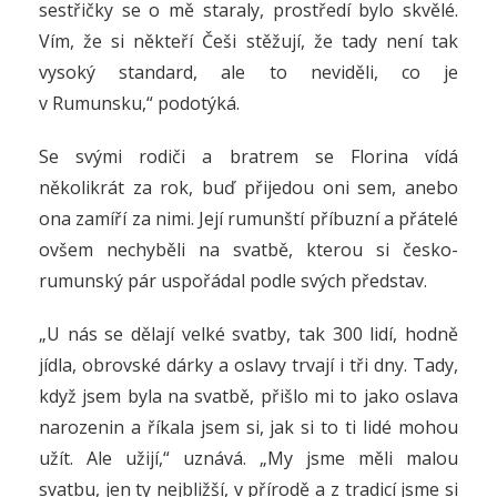
sestřičky se o mě staraly, prostředí bylo skvělé.
Vím, že si někteří Češi stěžují, že tady není tak
vysoký standard, ale to neviděli, co je
v Rumunsku,“ podotýká.
Se svými rodiči a bratrem se Florina vídá
několikrát za rok, buď přijedou oni sem, anebo
ona zamíří za nimi. Její rumunští příbuzní a přátelé
ovšem nechyběli na svatbě, kterou si česko-
rumunský pár uspořádal podle svých představ.
„U nás se dělají velké svatby, tak 300 lidí, hodně
jídla, obrovské dárky a oslavy trvají i tři dny. Tady,
když jsem byla na svatbě, přišlo mi to jako oslava
narozenin a říkala jsem si, jak si to ti lidé mohou
užít. Ale užijí,“ uznává. „My jsme měli malou
svatbu, jen ty nejbližší, v přírodě a z tradicí jsme si