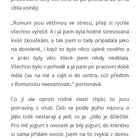
cítila volněji.
„Rumuni jsou většinou ve stresu, přejí si rychle
všechno vyřešit. A i já jsem byla hodně stresovaná
kvůli zkouškám, a tak jsem si tady připadala jako
na dovolené, i když to bylo něco úplně nového a
v práci byly věci, které jsem nikdy nedělala.
Všechno bylo v pohodě a já jsem po pracovní době
měla čas na mě a zajít si do centra, což předtím
v Rumunsku neexistovalo,“ porovnává.
Co jí ale oproti rodné vlasti chybí, to jsou
potraviny s chutí. Češi se podle jejího názoru o
jídlo tolik nestarají a jedí, co je. „Jídlo je důležité.
Pro mě jogurt s ovocem je bílý jogurt, do kterého
si sama přidám ovoce. Jsem na to zvyklá z domu.