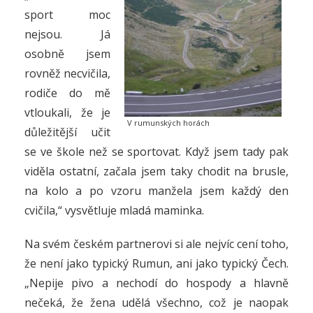
sport moc
nejsou. Já
osobně jsem
rovněž necvičila,
rodiče do mě
vtloukali, že je
V rumunských horách
důležitější učit
se ve škole než se sportovat. Když jsem tady pak
viděla ostatní, začala jsem taky chodit na brusle,
na kolo a po vzoru manžela jsem každý den
cvičila,“ vysvětluje mladá maminka.
Na svém českém partnerovi si ale nejvíc cení toho,
že není jako typický Rumun, ani jako typický Čech.
„Nepije pivo a nechodí do hospody a hlavně
nečeká, že žena udělá všechno, což je naopak