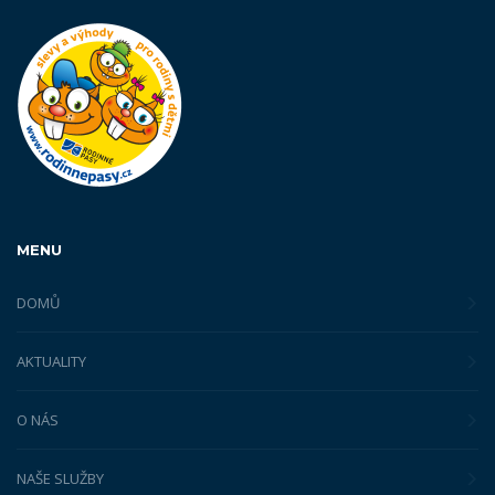
MENU
DOMŮ
AKTUALITY
O NÁS
NAŠE SLUŽBY