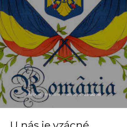
STŘEDA, 10. SRPNA 2016
/
KATEGORIE
NEZAŘAZENÉ
U nás je vzácné,