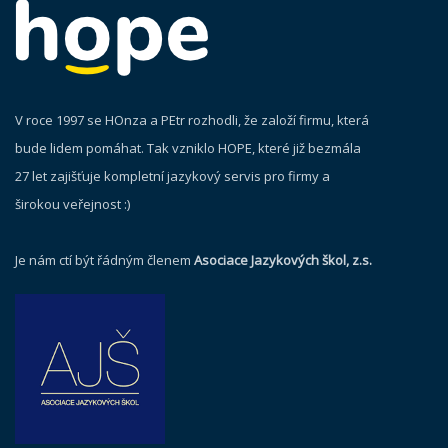
V roce 1997 se HOnza a PEtr rozhodli, že založí firmu, která
bude lidem pomáhat. Tak vzniklo HOPE, které již bezmála
27 let zajišťuje kompletní jazykový servis pro firmy a
širokou veřejnost :)
Je nám ctí být řádným členem
Asociace Jazykových škol, z.s.