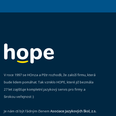
V roce 1997 se HOnza a PEtr rozhodli, že založí firmu, která
bude lidem pomáhat. Tak vzniklo HOPE, které již bezmála
27 let zajišťuje kompletní jazykový servis pro firmy a
širokou veřejnost :)
Je nám ctí být řádným členem
Asociace Jazykových škol, z.s.