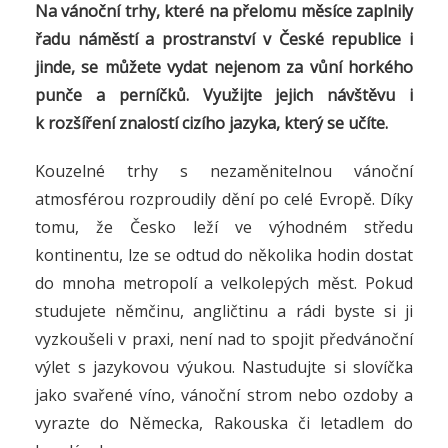
Na vánoční trhy, které na přelomu měsíce zaplnily
řadu náměstí a prostranství v České republice i
jinde, se můžete vydat nejenom za vůní horkého
punče a perníčků.
Využijte jejich návštěvu i
k rozšíření znalostí cizího jazyka, který se učíte.
Kouzelné trhy s nezaměnitelnou vánoční
atmosférou rozproudily dění po celé Evropě. Díky
tomu, že Česko leží ve výhodném středu
kontinentu, lze se odtud do několika hodin dostat
do mnoha metropolí a velkolepých měst. Pokud
studujete němčinu, angličtinu a rádi byste si ji
vyzkoušeli v praxi, není nad to spojit předvánoční
výlet s jazykovou výukou. Nastudujte si slovíčka
jako svařené víno, vánoční strom nebo ozdoby a
vyrazte do Německa, Rakouska či letadlem do