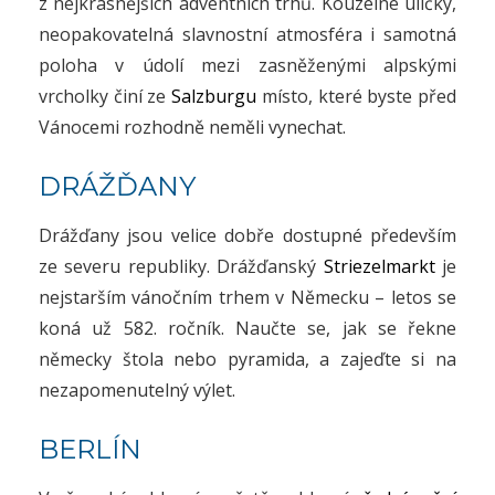
z nejkrásnějších adventních trhů. Kouzelné uličky,
neopakovatelná slavnostní atmosféra i samotná
poloha v údolí mezi zasněženými alpskými
vrcholky činí ze
Salzburgu
místo, které byste před
Vánocemi rozhodně neměli vynechat.
DRÁŽĎANY
Drážďany jsou velice dobře dostupné především
ze severu republiky. Drážďanský
Striezelmarkt
je
nejstarším vánočním trhem v Německu – letos se
koná už 582. ročník. Naučte se, jak se řekne
německy štola nebo pyramida, a zajeďte si na
nezapomenutelný výlet.
BERLÍN