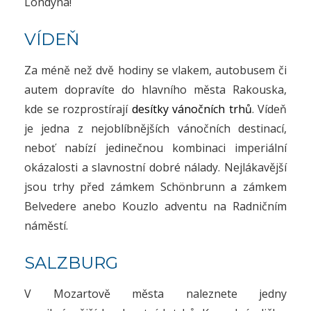
Londýna!
VÍDEŇ
Za méně než dvě hodiny se vlakem, autobusem či
autem dopravíte do hlavního města Rakouska,
kde se rozprostírají
desítky vánočních trhů
. Vídeň
je jedna z nejoblíbnějších vánočních destinací,
neboť nabízí jedinečnou kombinaci imperiální
okázalosti a slavnostní dobré nálady. Nejlákavější
jsou trhy před zámkem Schönbrunn a zámkem
Belvedere anebo Kouzlo adventu na Radničním
náměstí.
SALZBURG
V Mozartově města naleznete jedny