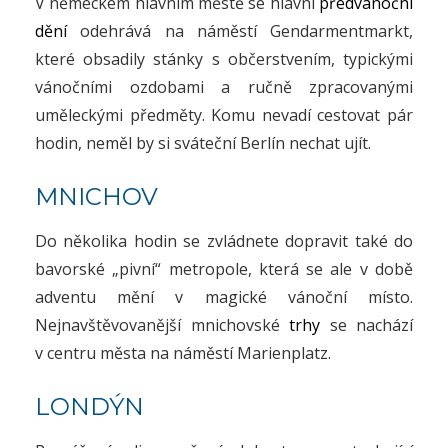
V německém hlavním městě se hlavní
předvánoční
dění
odehrává na náměstí Gendarmentmarkt,
které obsadily stánky s občerstvením, typickými
vánočními ozdobami a ručně zpracovanými
uměleckými předměty. Komu nevadí cestovat pár
hodin, neměl by si sváteční Berlín nechat ujít.
MNICHOV
Do několika hodin se zvládnete dopravit také do
bavorské „pivní“ metropole, která se ale v době
adventu mění v magické vánoční místo.
Nejnavštěvovanější mnichovské
trhy
se nachází
v centru města na náměstí Marienplatz.
LONDÝN