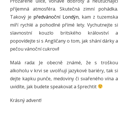
Prozářené ulice, voňavé dobroty a neutuchající
příjemná atmosféra. Skutečná zimní pohádka.
Takový je
předvánoční Londýn
, kam z tuzemska
míří rychlé a pohodlné přímé lety. Vychutnejte si
slavnostní kouzlo britského království a
popovídejte si s Angličany o tom, jak shání dárky a
pečou vánoční cukroví!
Malá rada: Je obecně známé, že s troškou
alkoholu v krvi se uvolňují jazykové bariéry, tak si
dejte kapku punče, medoviny či svařeného vína a
uvidíte, jak budete speakovat a šprechtit
Krásný advent!