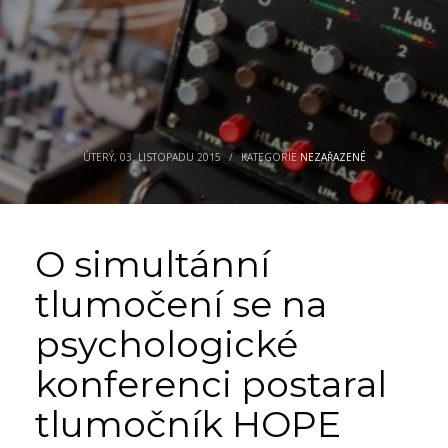
ÚTERÝ, 03. LISTOPADU 2015
/
KATEGORIE
NEZAŘAZENÉ
O simultánní
tlumočení se na
psychologické
konferenci postaral
tlumočník HOPE