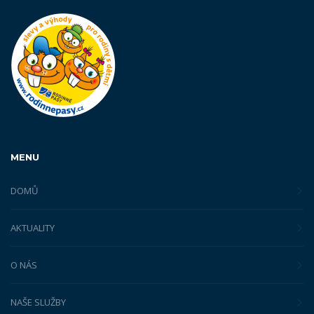
MENU
DOMŮ
AKTUALITY
O NÁS
NAŠE SLUŽBY