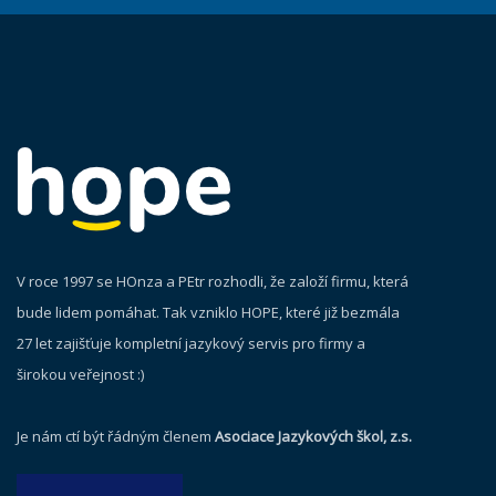
V roce 1997 se HOnza a PEtr rozhodli, že založí firmu, která
bude lidem pomáhat. Tak vzniklo HOPE, které již bezmála
27 let zajišťuje kompletní jazykový servis pro firmy a
širokou veřejnost :)
Je nám ctí být řádným členem
Asociace Jazykových škol, z.s.