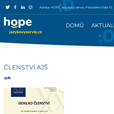
Adresa: HOPE Jazykový servis, Palackého třída 1
DOMŮ
AKTUAL
ČLENSTVÍ AJŠ
zpět