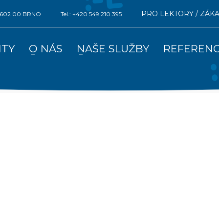
PRO LEKTORY / ZÁK
0, 602 00 BRNO
Tel.: +420 549 210 395
ITY
O NÁS
NAŠE SLUŽBY
REFEREN