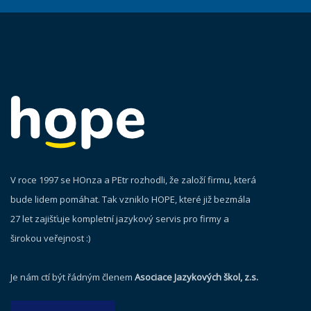
V roce 1997 se HOnza a PEtr rozhodli, že založí firmu, která
bude lidem pomáhat. Tak vzniklo HOPE, které již bezmála
27 let zajišťuje kompletní jazykový servis pro firmy a
širokou veřejnost :)
Je nám ctí být řádným členem
Asociace Jazykových škol, z.s.