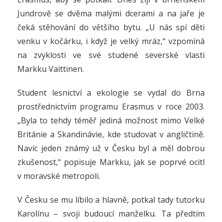
Jundrově se dvěma malými dcerami a na jaře je
čeká stěhování do většího bytu.
„U nás spí děti
venku v kočárku, i když je velký mráz,“ vzpomíná
na zvyklosti ve své studené severské vlasti
Markku Vaittinen.
Student lesnictví a ekologie se vydal do Brna
prostřednictvím programu Erasmus v roce 2003.
„Byla to tehdy téměř jediná možnost mimo Velké
Británie a Skandinávie, kde studovat v angličtině.
Navíc jeden známý už v Česku byl a měl dobrou
zkušenost,“ popisuje Markku, jak se poprvé ocitl
v moravské metropoli.
V Česku se mu líbilo a hlavně, potkal tady tutorku
Karolínu – svoji budoucí manželku. Ta předtím