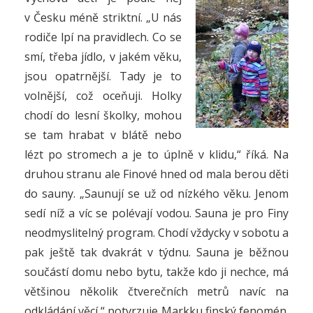
v Česku méně striktní. „U nás
rodiče lpí na pravidlech. Co se
smí, třeba jídlo, v jakém věku,
jsou opatrnější. Tady je to
volnější, což oceňuji. Holky
chodí do lesní školky, mohou
se tam hrabat v blátě nebo
lézt po stromech a je to úplně v klidu,“ říká. Na
druhou stranu ale Finové hned od mala berou děti
do sauny. „Saunují se už od nízkého věku. Jenom
sedí níž a víc se polévají vodou. Sauna je pro Finy
neodmyslitelný program. Chodí vždycky v sobotu a
pak ještě tak dvakrát v týdnu. Sauna je běžnou
součástí domu nebo bytu, takže kdo ji nechce, má
většinou několik čtverečních metrů navíc na
odkládání věcí,“ potvrzuje Markku finský fenomén.