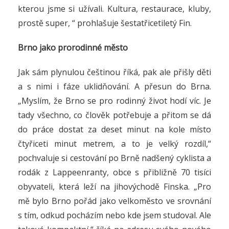
kterou jsme si užívali. Kultura, restaurace, kluby,
prostě super, “ prohlašuje šestatřicetiletý Fin.
Brno jako prorodinné město
Jak sám plynulou češtinou říká, pak ale přišly děti
a s nimi i fáze uklidňování. A přesun do Brna.
„Myslím, že Brno se pro rodinný život hodí víc. Je
tady všechno, co člověk potřebuje a přitom se dá
do práce dostat za deset minut na kole místo
čtyřiceti minut metrem, a to je velký rozdíl,“
pochvaluje si cestování po Brně nadšený cyklista a
rodák z Lappeenranty, obce s přibližně 70 tisíci
obyvateli, která leží na jihovýchodě Finska. „Pro
mě bylo Brno pořád jako velkoměsto ve srovnání
s tím, odkud pocházím nebo kde jsem studoval. Ale