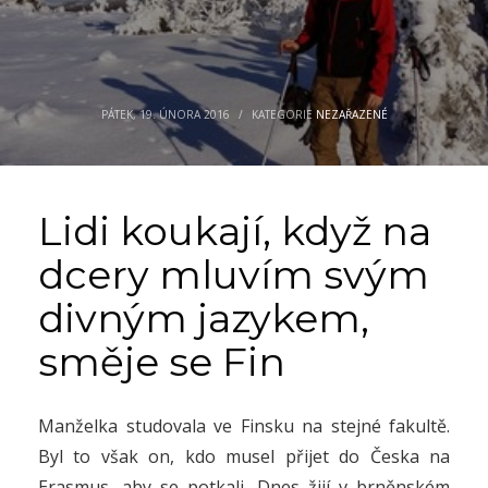
PÁTEK, 19. ÚNORA 2016
/
KATEGORIE
NEZAŘAZENÉ
Lidi koukají, když na
dcery mluvím svým
divným jazykem,
směje se Fin
Manželka studovala ve Finsku na stejné fakultě.
Byl to však on, kdo musel přijet do Česka na
Erasmus, aby se potkali. Dnes žijí v brněnském