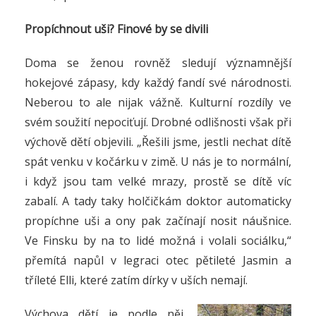
Propíchnout uši? Finové by se divili
Doma se ženou rovněž sledují významnější
hokejové zápasy, kdy každý fandí své národnosti.
Neberou to ale nijak vážně. Kulturní rozdíly ve
svém soužití nepociťují. Drobné odlišnosti však při
výchově dětí objevili. „Řešili jsme, jestli nechat dítě
spát venku v kočárku v zimě. U nás je to normální,
i když jsou tam velké mrazy, prostě se dítě víc
zabalí. A tady taky holčičkám doktor automaticky
propíchne uši a ony pak začínají nosit náušnice.
Ve Finsku by na to lidé možná i volali sociálku,“
přemítá napůl v legraci otec pětileté Jasmin a
tříleté Elli, které zatím dírky v uších nemají.
Výchova dětí je podle něj