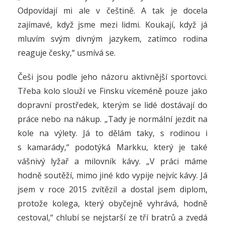
Odpovídají mi ale v češtině. A tak je docela
zajímavé, když jsme mezi lidmi. Koukají, když já
mluvím svým divným jazykem, zatímco rodina
reaguje česky,“ usmívá se.
Češi jsou podle jeho názoru aktivnější sportovci.
Třeba kolo slouží ve Finsku víceméně pouze jako
dopravní prostředek, kterým se lidé dostávají do
práce nebo na nákup. „Tady je normální jezdit na
kole na výlety. Já to dělám taky, s rodinou i
s kamarády,“ podotýká Markku, který je také
vášnivý lyžař a milovník kávy. „V práci máme
hodně soutěží, mimo jiné kdo vypije nejvíc kávy. Já
jsem v roce 2015 zvítězil a dostal jsem diplom,
protože kolega, který obyčejně vyhrává, hodně
cestoval,“ chlubí se nejstarší ze tří bratrů a zvedá