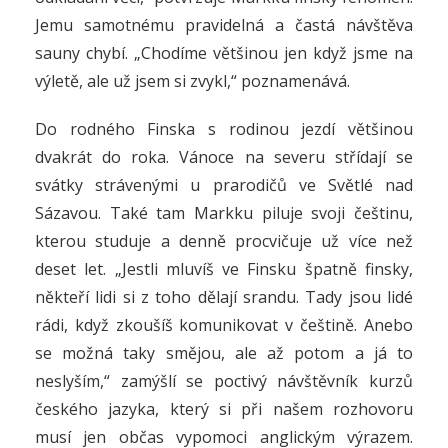
Jemu samotnému pravidelná a častá návštěva
sauny chybí. „Chodíme většinou jen když jsme na
výletě, ale už jsem si zvykl,“ poznamenává.
Do rodného Finska s rodinou jezdí většinou
dvakrát do roka. Vánoce na severu střídají se
svátky strávenými u prarodičů ve Světlé nad
Sázavou. Také tam Markku piluje svoji češtinu,
kterou studuje a denně procvičuje už více než
deset let. „Jestli mluvíš ve Finsku špatně finsky,
někteří lidi si z toho dělají srandu. Tady jsou lidé
rádi, když zkoušíš komunikovat v češtině. Anebo
se možná taky smějou, ale až potom a já to
neslyším,“ zamýšlí se poctivý návštěvník kurzů
českého jazyka, který si při našem rozhovoru
musí jen občas vypomoci anglickým výrazem.