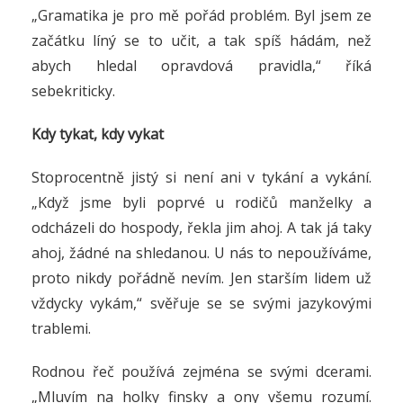
„Gramatika je pro mě pořád problém. Byl jsem ze
začátku líný se to učit, a tak spíš hádám, než
abych hledal opravdová pravidla,“ říká
sebekriticky.
Kdy tykat, kdy vykat
Stoprocentně jistý si není ani v tykání a vykání.
„Když jsme byli poprvé u rodičů manželky a
odcházeli do hospody, řekla jim ahoj. A tak já taky
ahoj, žádné na shledanou. U nás to nepoužíváme,
proto nikdy pořádně nevím. Jen starším lidem už
vždycky vykám,“ svěřuje se se svými jazykovými
trablemi.
Rodnou řeč používá zejména se svými dcerami.
„Mluvím na holky finsky a ony všemu rozumí.