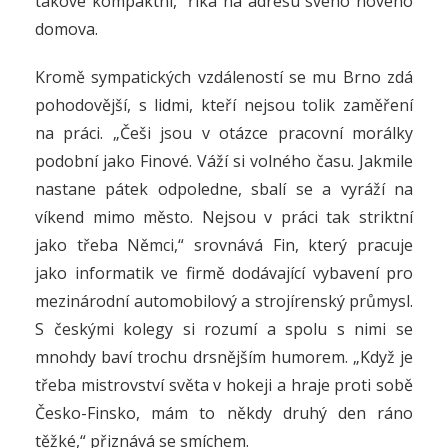
takové kompaktní,“ říká na adresu svého nového
domova.
Kromě sympatických vzdáleností se mu Brno zdá
pohodovější, s lidmi, kteří nejsou tolik zaměření
na práci. „Češi jsou v otázce pracovní morálky
podobní jako Finové. Váží si volného času. Jakmile
nastane pátek odpoledne, sbalí se a vyráží na
víkend mimo město. Nejsou v práci tak striktní
jako třeba Němci,“ srovnává Fin, který pracuje
jako informatik ve firmě dodávající vybavení pro
mezinárodní automobilový a strojírenský průmysl.
S českými kolegy si rozumí a spolu s nimi se
mnohdy baví trochu drsnějším humorem. „Když je
třeba mistrovství světa v hokeji a hraje proti sobě
Česko-Finsko, mám to někdy druhý den ráno
těžké,“ přiznává se smíchem.